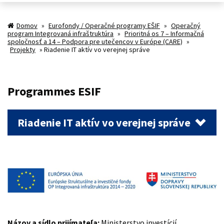
Domov
»
Eurofondy / Operačné programy EŠIF
»
Operačný
program Integrovaná infraštruktúra
»
Prioritná os 7 – Informačná
spoločnosť a 14 – Podpora pre utečencov v Európe (CARE)
»
Projekty
»
Riadenie IT aktív vo verejnej správe
Programmes ESIF
Riadenie IT aktív vo verejnej správe
Názov a sídlo prijímateľa:
Ministerstvo investícií,