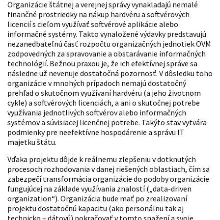
Organizácie štátnej a verejnej správy vynakladajú nemalé
finančné prostriedky na nákup hardvéru a softvérových
licencií s cieľom využívať softvérové aplikácie alebo
informačné systémy. Takto vynaložené výdavky predstavujú
nezanedbateľnú časť rozpočtu organizačných jednotiek OVM
zodpovedných za spravovanie a obstarávanie informačných
technológií. Bežnou praxou je, že ich efektívnej správe sa
následne už nevenuje dostatočná pozornosť. V dôsledku toho
organizácie v mnohých prípadoch nemajú dostatočný
prehľad o skutočnom využívaní hardvéru (a jeho životnom
cykle) a softvérových licenciách, a ani o skutočnej potrebe
využívania jednotlivých softvérov alebo informačných
systémov a súvisiacej licenčnej potrebe. Takýto stav vytvára
podmienky pre neefektívne hospodárenie a správu IT
majetku štátu.
Vďaka projektu dôjde k reálnemu zlepšeniu v dotknutých
procesoch rozhodovania v danej riešených oblastiach, čím sa
zabezpečí transformácia organizácie do podoby organizácie
fungujúcej na základe využívania znalostí („data-driven
organization“). Organizácia bude mať po zrealizovaní
projektu dostatočnú kapacitu (ako personálnu tak aj
technicko – dátovú) pokračovať v tomto snažení a svoje