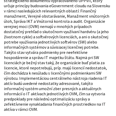
strategického dokumentu vypracovaného ÚPPVII, ktorý
určuje princípy budovania eGovernment cloudu na Slovensku
v rámci nasledujúcich relevantných oblastí: Finančný
manažment, Verejné obstarávanie, Manažment vnútorných
úloh, Správa IKT a Vnútorná kontrola a audit. Organizácie
verejnej moci (OVM) nemajú v mnohých prípadoch
dostatočný prehľad o skutočnom využívaní hardvéru (a jeho
životnom cykle) a softvérových licenciách, a ani o skutočnej
potrebe využívania jednotlivých softvérov (SW) alebo
informačných systémov a súvisiacej licenčnej potrebe.
Takýto stav vytvára podmienky pre neefektívne
hospodárenie a správu IT majetku štátu. Najmä pri SW
licenciách je bežný stav taký, že organizácie buď platia za
licencie, ktoré nepotrebujú, príp. majú licencií nedostatok,
čím dochádza k nesúladu s licenčnými podmienkami SW
výrobcu. Implementáciou centrálneho nástroja riadenia IT
aktív budú uvedené nedostatky adresované, takýto
informačný systém umožní zber presných a aktuálnych
informácií o IT aktívach jednotlivých OVM, čím sa vytvoria
predpoklady pre následnú optimalizáciu správy a
zefektívnenie vynakladania finančných prostriedkov na IT
aktíva v rámci OVM.