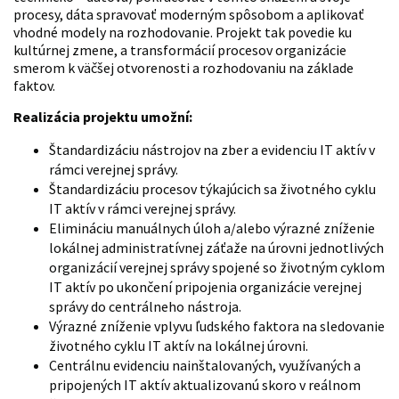
procesy, dáta spravovať moderným spôsobom a aplikovať
vhodné modely na rozhodovanie. Projekt tak povedie ku
kultúrnej zmene, a transformácií procesov organizácie
smerom k väčšej otvorenosti a rozhodovaniu na základe
faktov.
Realizácia projektu umožní:
Štandardizáciu nástrojov na zber a evidenciu IT aktív v
rámci verejnej správy.
Štandardizáciu procesov týkajúcich sa životného cyklu
IT aktív v rámci verejnej správy.
Elimináciu manuálnych úloh a/alebo výrazné zníženie
lokálnej administratívnej záťaže na úrovni jednotlivých
organizácií verejnej správy spojené so životným cyklom
IT aktív po ukončení pripojenia organizácie verejnej
správy do centrálneho nástroja.
Výrazné zníženie vplyvu ľudského faktora na sledovanie
životného cyklu IT aktív na lokálnej úrovni.
Centrálnu evidenciu nainštalovaných, využívaných a
pripojených IT aktív aktualizovanú skoro v reálnom