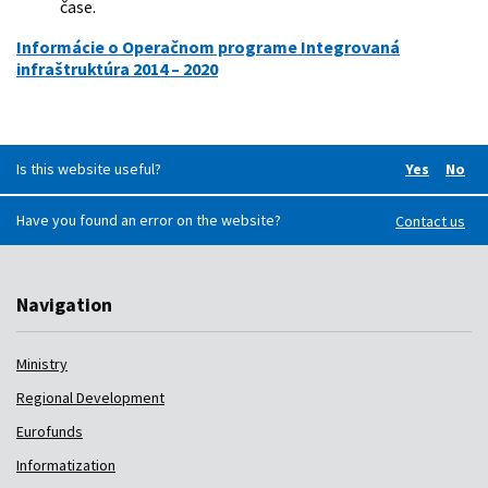
čase.
Informácie o Operačnom programe Integrovaná
infraštruktúra 2014 – 2020
Is this website useful?
Yes
No
Did you f
Did 
Have you found an error on the website?
Contact us
Navigation
Ministry
Regional Development
Eurofunds
Informatization