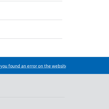
you found an error on the website?
ation useful?
nformation useful?