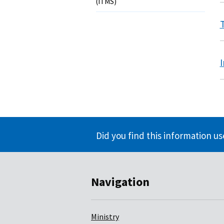
(ITMS)
T
I
Did you find this information us
Navigation
Ministry