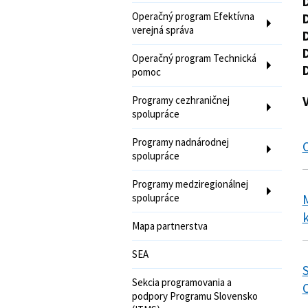
Operačný program Efektívna
verejná správa
Operačný program Technická
pomoc
Programy cezhraničnej
spolupráce
Programy nadnárodnej
spolupráce
Programy medziregionálnej
spolupráce
M
k
Mapa partnerstva
SEA
S
Sekcia programovania a
O
podpory Programu Slovensko