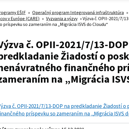
rogramy EŠIF
»
Operačný program Integrovaná infraštruktúra
»
ncov v Európe (CARE)
»
Vyzvania a výzvy
»
Výzva č. OPII-2021/7/1
 príspevku so zameraním na „Migrácia ISVS do Cloudu“
Výzva č. OPII-2021/7/13-DOP
predkladanie Žiadostí o pos
nenávratného finančného pr
zameraním na „Migrácia ISV
ýzva č. OPII-2021/7/13-DOP na predkladanie Žiadostí o
inančného príspevku so zameraním na „Migrácia ISVS do