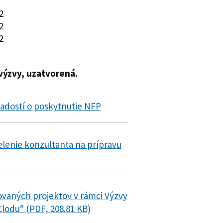
2
2
2
 výzvy, uzatvorená.
adostí o poskytnutie NFP
elenie konzultanta na prípravu
ovaných projektov v rámci Výzvy
lodu“ (PDF, 208.81 KB)