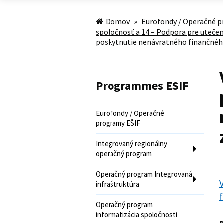
Domov
»
Eurofondy / Operačné p
spoločnosť a 14 – Podpora pre uteče
poskytnutie nenávratného finančného
Programmes ESIF
Eurofondy / Operačné
programy EŠIF
Integrovaný regionálny
operačný program
Operačný program Integrovaná
V
infraštruktúra
f
Operačný program
informatizácia spoločnosti