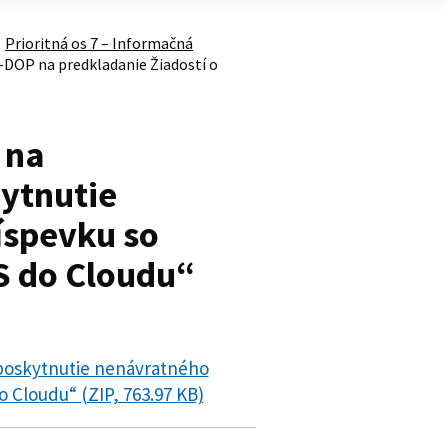
Prioritná os 7 – Informačná
3-DOP na predkladanie Žiadostí o
 na
kytnutie
íspevku so
S do Cloudu“
 poskytnutie nenávratného
 Cloudu“ (ZIP, 763.97 KB)