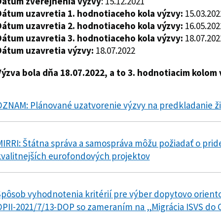
Dátum zverejnenia výzvy
: 15.12.2021
Dátum uzavretia 1. hodnotiaceho kola výzvy:
15.03.202
Dátum uzavretia 2. hodnotiaceho kola výzvy:
16.05.202
Dátum uzavretia 3. hodnotiaceho kola výzvy:
18.07.202
Dátum uzavretia výzvy:
18.07.2022
Výzva bola dňa 18.07.2022, a to 3. hodnotiacim kolom
OZNAM: Plánované uzatvorenie výzvy na predkladanie ži
IRRI: Štátna správa a samospráva môžu požiadať o prid
valitnejších eurofondových projektov
pôsob vyhodnotenia kritérií pre výber dopytovo orient
PII-2021/7/13-DOP so zameraním na „Migrácia ISVS do C