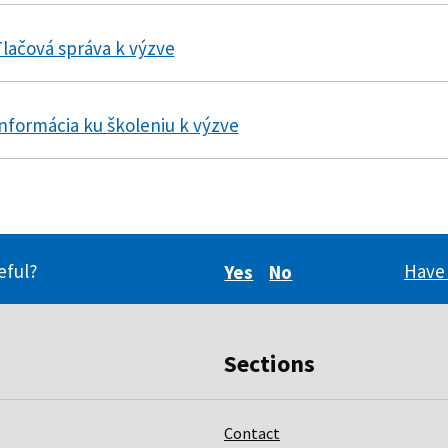
lačová správa k výzve
nformácia ku školeniu k výzve
eful?
Have 
Yes
No
Did you find this inform
Did you find this i
Sections
Contact