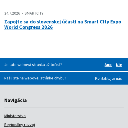
24.7.2026
SMARTCITY
Zapojte sa do slovenskej účasti na Smart City Expo
World Congress 2026
Je táto webová stránka užitočná?
Áno
Nie
Boli pre v
Boli
Našli ste na webovej stránke chybu?
Kontaktujte nás
Navigácia
Ministerstvo
Regionálny rozvoj