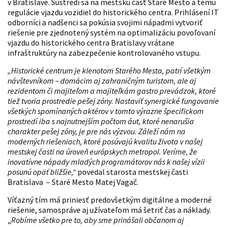
v Bratislave. Sústredí sa na mestskú časť Staré Mesto a tému
regulácie vjazdu vozidiel do historického centra. Prihlásení IT
odborníci a nadšenci sa pokúsia svojimi nápadmi vytvoriť
riešenie pre zjednotený systém na optimalizáciu povoľovaní
vjazdu do historického centra Bratislavy vrátane
infraštruktúry na zabezpečenie kontrolovaného vstupu.
„Historické centrum je klenotom Starého Mesta, patrí všetkým
návštevníkom – domácim aj zahraničným turistom, ale aj
rezidentom či majiteľom a majiteľkám gastro prevádzok, ktoré
tiež tvoria prostredie pešej zóny. Nastaviť synergické fungovanie
všetkých spomínaných aktérov v tomto výrazne špecifickom
prostredí iba s najnutnejším počtom áut, ktoré nenarušia
charakter pešej zóny, je pre nás výzvou. Záleží nám na
moderných riešeniach, ktoré posúvajú kvalitu života v našej
mestskej časti na úroveň európskych metropol. Veríme, že
inovatívne nápady mladých programátorov nás k našej vízii
posunú opäť bližšie,“
povedal starosta mestskej časti
Bratislava – Staré Mesto Matej Vagač.
Víťazný tím má priniesť predovšetkým digitálne a moderné
riešenie, samospráve aj užívateľom má šetriť čas a náklady.
„
Robíme všetko pre to, aby sme prinášali občanom aj