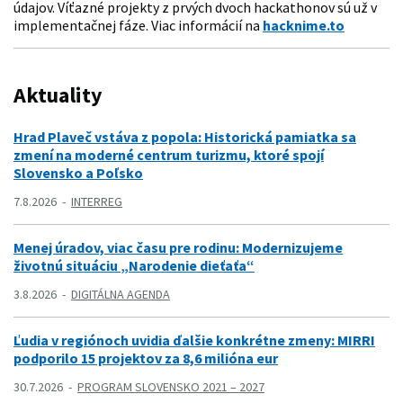
údajov. Víťazné projekty z prvých dvoch hackathonov sú už v
implementačnej fáze. Viac informácií na
hacknime.to
Aktuality
Hrad Plaveč vstáva z popola: Historická pamiatka sa
zmení na moderné centrum turizmu, ktoré spojí
Slovensko a Poľsko
7.8.2026
INTERREG
Menej úradov, viac času pre rodinu: Modernizujeme
životnú situáciu „Narodenie dieťaťa“
3.8.2026
DIGITÁLNA AGENDA
Ľudia v regiónoch uvidia ďalšie konkrétne zmeny: MIRRI
podporilo 15 projektov za 8,6 milióna eur
30.7.2026
PROGRAM SLOVENSKO 2021 – 2027