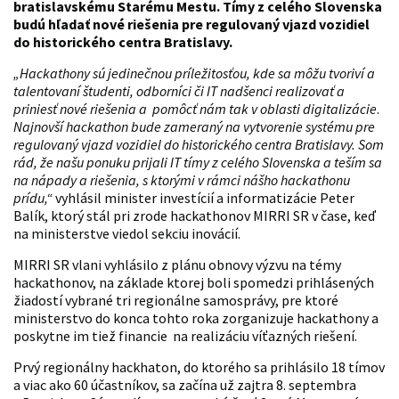
bratislavskému Starému Mestu. Tímy z celého Slovenska
budú hľadať nové riešenia pre regulovaný vjazd vozidiel
do historického centra Bratislavy.
„Hackathony sú jedinečnou príležitosťou, kde sa môžu tvoriví a
talentovaní študenti, odborníci či IT nadšenci realizovať a
priniesť nové riešenia a pomôcť nám tak v oblasti digitalizácie
.
Najnovší hackathon bude zameraný na vytvorenie systému pre
regulovaný vjazd vozidiel do historického centra Bratislavy. Som
rád, že našu ponuku prijali IT tímy z celého Slovenska a teším sa
na nápady a riešenia, s ktorými v rámci nášho hackathonu
prídu,“
vyhlásil minister investícií a informatizácie Peter
Balík, ktorý stál pri zrode hackathonov MIRRI SR v čase, keď
na ministerstve viedol sekciu inovácií.
MIRRI SR vlani vyhlásilo z plánu obnovy výzvu na témy
hackathonov, na základe ktorej boli spomedzi prihlásených
žiadostí vybrané tri regionálne samosprávy, pre ktoré
ministerstvo do konca tohto roka zorganizuje hackathony a
poskytne im tiež financie na realizáciu víťazných riešení.
Prvý regionálny hackhaton, do ktorého sa prihlásilo 18 tímov
a viac ako 60 účastníkov, sa začína už zajtra 8. septembra