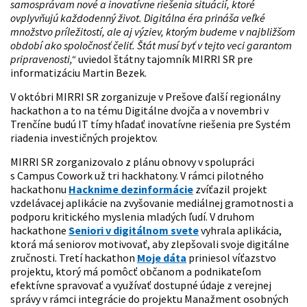
samosprávam nové a inovatívne riešenia situácií, ktoré
ovplyvňujú každodenný život. Digitálna éra prináša veľké
množstvo príležitostí, ale aj výziev, ktorým budeme v najbližšom
období ako spoločnosť čeliť. Štát musí byť v tejto veci garantom
pripravenosti,“
uviedol štátny tajomník MIRRI SR pre
informatizáciu Martin Bezek.
V októbri MIRRI SR zorganizuje v Prešove ďalší regionálny
hackathon a to na tému Digitálne dvojča a v novembri v
Trenčíne budú IT tímy hľadať inovatívne riešenia pre Systém
riadenia investičných projektov.
MIRRI SR zorganizovalo z plánu obnovy v spolupráci
s Campus Cowork už tri hackhatony. V rámci pilotného
hackathonu
Hacknime dezinformácie
zvíťazil projekt
vzdelávacej aplikácie na zvyšovanie mediálnej gramotnosti a
podporu kritického myslenia mladých ľudí. V druhom
hackathone
Seniori v digitálnom svete
vyhrala aplikácia,
ktorá má seniorov motivovať, aby zlepšovali svoje digitálne
zručnosti. Tretí hackathon
Moje dáta
priniesol víťazstvo
projektu, ktorý má pomôcť občanom a podnikateľom
efektívne spravovať a využívať dostupné údaje z verejnej
správy v rámci integrácie do projektu Manažment osobných