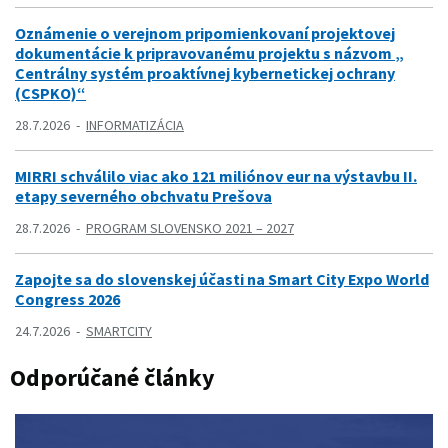
Oznámenie o verejnom pripomienkovaní projektovej
dokumentácie k pripravovanému projektu s názvom „
Centrálny systém proaktívnej kybernetickej ochrany
(CSPKO)“
28.7.2026
INFORMATIZÁCIA
MIRRI schválilo viac ako 121 miliónov eur na výstavbu II.
etapy severného obchvatu Prešova
28.7.2026
PROGRAM SLOVENSKO 2021 – 2027
Zapojte sa do slovenskej účasti na Smart City Expo World
Congress 2026
24.7.2026
SMARTCITY
Odporúčané články