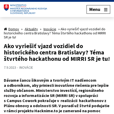
Menu
Domov
»
Aktuality
»
Inovácie
»
Ako vyriešiť vjazd vozidiel do
historického centra Bratislavy? Téma štvrtého hackathonu od MIRRI
SR je tu!
Ako vyriešiť vjazd vozidiel do
historického centra Bratislavy? Téma
štvrtého hackathonu od MIRRI SR je tu!
7.9.2023
INOVÁCIE
Dávame šancu šikovným a tvorivým IT nadšencom
a odborníkom, aby priniesli inovatívne riešenia pre lepšie
služby občanom. Ministerstvo investícií, regionálneho
rozvoja a informatizácie SR (MIRRI SR) v spolupráci
s Campus Cowork pokračuje v realizácii hackathonov z
Plánu obnovy a odolnosti SR. V poradí už štvrté podujatie
v rámci projektu Hacknime.to je zamerané na pomoc