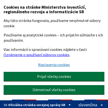
Preskočiť na hlavný obsah
Cookies na stránke Ministerstva investícií,
regionálneho rozvoja a informatizácie SR
Aby táto stránka fungovala, používame nevyhnutné súbory
cookie.
Používame aj analytické cookies – ich prijatím súhlasíte s ich
používaním.
Viac informácií o spracúvaní cookies nájdete v časti
Oznámenie o používaní súborov cookies
.
Nastavenia cookies
Prijať všetky cookies
Odmietnuť všetky cookies
slovenčina
SK
Oficiálna stránka verejnej správy SR