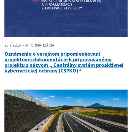
28.7.2026
INFORMATIZÁCIA
Oznámenie o verejnom pripomienkovaní
projektovej dokumentácie k pripravovanému
projektu s názvom „ Centrálny systém proaktívnej
kybernetickej ochrany (CSPKO)“