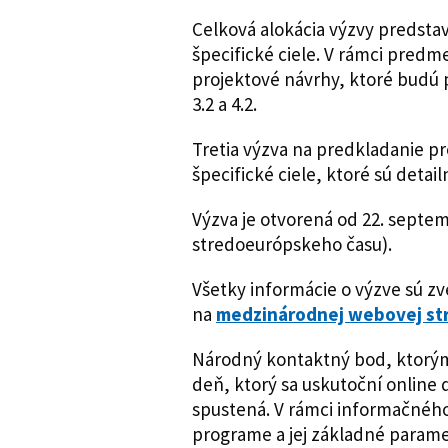
Celková alokácia výzvy predsta
špecifické ciele. V rámci predm
projektové návrhy, ktoré budú pok
3.2 a 4.2.
Tretia výzva na predkladanie pr
špecifické ciele, ktoré sú deta
Výzva je otvorená od 22. septe
stredoeurópskeho času).
Všetky informácie o výzve sú z
na
medzinárodnej webovej st
Národný kontaktný bod, ktorým
deň, ktorý sa uskutoční online d
spustená. V rámci informačného
programe a jej základné param