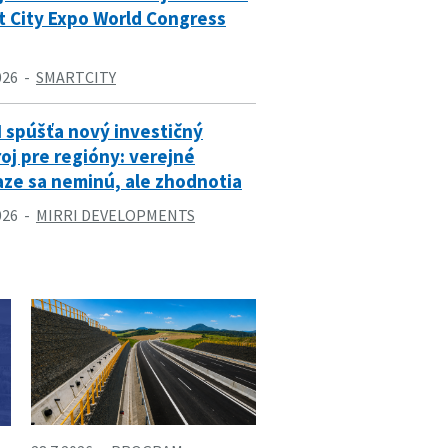
t City Expo World Congress
026
SMARTCITY
I spúšťa nový investičný
oj pre regióny: verejné
aze sa neminú, ale zhodnotia
026
MIRRI DEVELOPMENTS