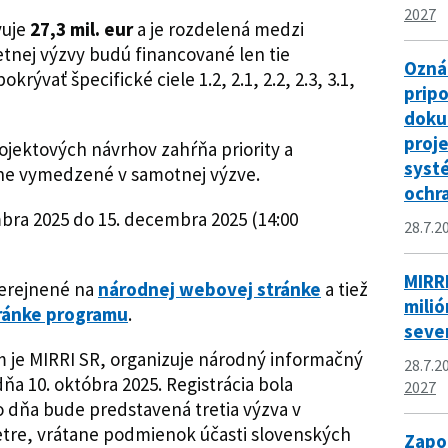
2027
vuje
27,3 mil. eur
a je rozdelená medzi
etnej výzvy budú financované len tie
Ozná
rývať špecifické ciele 1.2, 2.1, 2.2, 2.3, 3.1,
prip
doku
proj
ojektových návrhov zahŕňa priority a
syst
ilne vymedzené v samotnej výzve.
ochr
mbra 2025 do 15. decembra 2025 (14:00
28.7.2
MIRRI
verejnené na
národnej webovej stránke
a tiež
milió
ránke programu
.
seve
 je MIRRI SR, organizuje národný informačný
28.7.2
ňa 10. októbra 2025. Registrácia bola
2027
 dňa bude predstavená tretia výzva v
etre, vrátane podmienok účasti slovenských
Zapoj