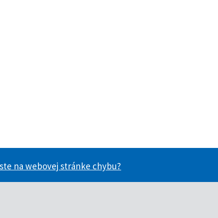
 ste na webovej stránke chybu?
ácie užitočné?
nformácie užitočné?