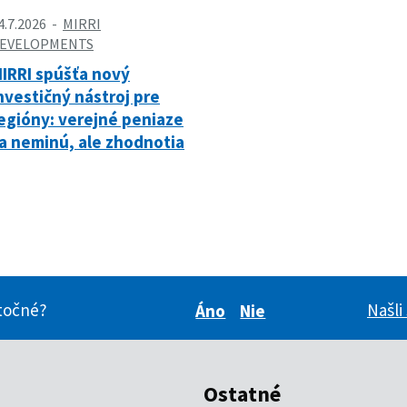
4.7.2026
MIRRI
EVELOPMENTS
IRRI spúšťa nový
nvestičný nástroj pre
egióny: verejné peniaze
a neminú, ale zhodnotia
itočné?
Našli
Áno
Nie
Boli pre vás tieto inform
Boli pre vás tieto i
Ostatné