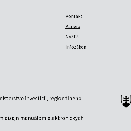
Kontakt
Kariéra
NASES
Infozákon
isterstvo investícií, regionálneho
 dizajn manuálom elektronických