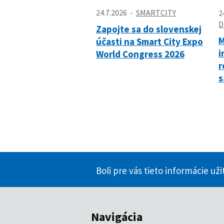
24.7.2026
SMARTCITY
2
D
Zapojte sa do slovenskej
M
účasti na Smart City Expo
i
World Congress 2026
r
s
Boli pre vás tieto informácie už
Navigácia