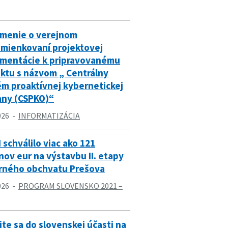
menie o verejnom
omienkovaní projektovej
mentácie k pripravovanému
ektu s názvom „ Centrálny
ém proaktívnej kybernetickej
any (CSPKO)“
026
INFORMATIZÁCIA
 schválilo viac ako 121
nov eur na výstavbu II. etapy
rného obchvatu Prešova
026
PROGRAM SLOVENSKO 2021 –
te sa do slovenskej účasti na