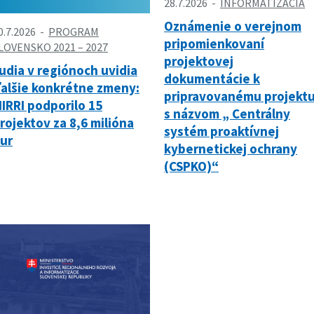
28.7.2026
INFORMATIZÁCIA
Oznámenie o verejnom
0.7.2026
PROGRAM
pripomienkovaní
LOVENSKO 2021 – 2027
projektovej
udia v regiónoch uvidia
dokumentácie k
alšie konkrétne zmeny:
pripravovanému projekt
IRRI podporilo 15
s názvom „ Centrálny
rojektov za 8,6 milióna
systém proaktívnej
ur
kybernetickej ochrany
(CSPKO)“