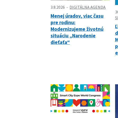
3.8.2026
DIGITÁLNA AGENDA
3
Menej úradov, viac času
S
pre rodinu:
Ľ
Modernizujeme životnú
ď
situáciu „Narodenie
M
dieťaťa“
p
e