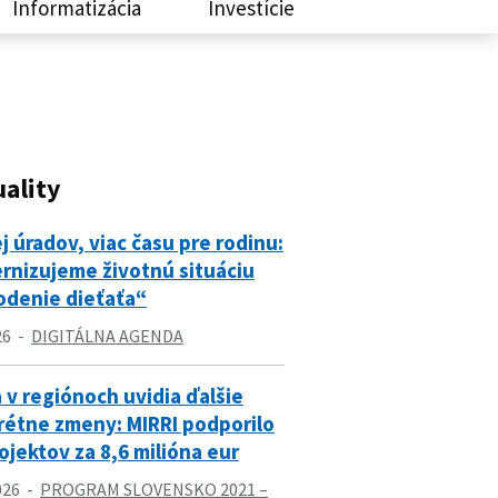
Informatizácia
Investície
ality
 úradov, viac času pre rodinu:
rnizujeme životnú situáciu
odenie dieťaťa“
26
DIGITÁLNA AGENDA
 v regiónoch uvidia ďalšie
rétne zmeny: MIRRI podporilo
ojektov za 8,6 milióna eur
026
PROGRAM SLOVENSKO 2021 –