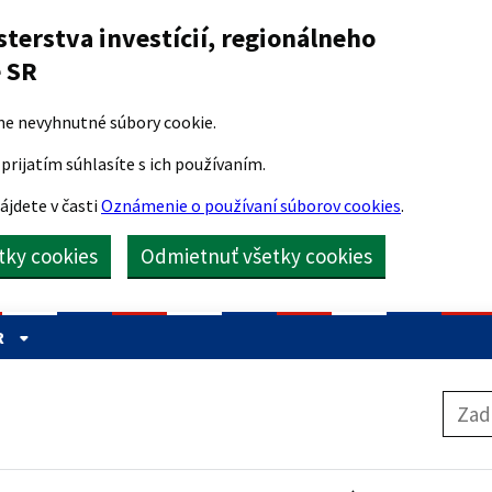
sterstva investícií, regionálneho
e SR
me nevyhnutné súbory cookie.
prijatím súhlasíte s ich používaním.
ájdete v časti
Oznámenie o používaní súborov cookies
.
etky cookies
Odmietnuť všetky cookies
R