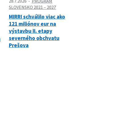
28.7.2026
PROGRAM
SLOVENSKO 2021 – 2027
MIRRI schválilo viac ako
121 miliónov eur na
výstavbu II. etapy
severného obchvatu
u
Prešova