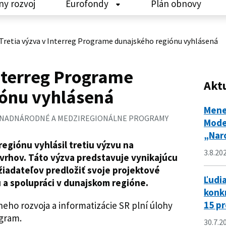
ny rozvoj
Eurofondy
Plán obnovy
Tretia výzva v Interreg Programe dunajského regiónu vyhlásená
Interreg Programe
Aktu
iónu vyhlásená
Menej
 NADNÁRODNÉ A MEDZIREGIONÁLNE PROGRAMY
Mode
„Nar
egiónu vyhlásil tretiu výzvu na
3.8.20
vrhov. Táto výzva predstavuje vynikajúcu
 žiadateľov predložiť svoje projektové
Ľudia
u a spolupráci v dunajskom regióne.
konk
15 pr
lneho rozvoja a informatizácie SR plní úlohy
ogram.
30.7.2