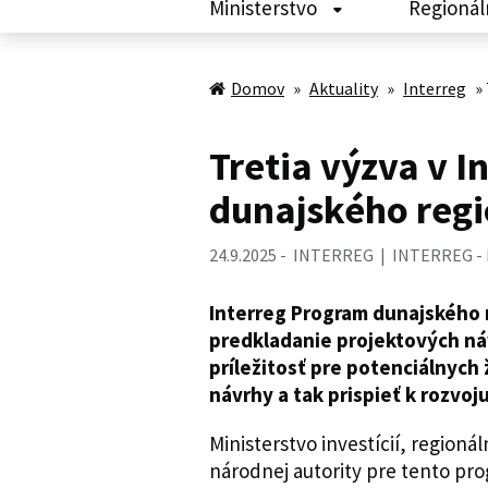
Ministerstvo
Regionál
Domov
»
Aktuality
»
Interreg
»
Tretia výzva v 
dunajského reg
24.9.2025
INTERREG
INTERREG -
Interreg Program dunajského r
predkladanie projektových ná
príležitosť pre potenciálnych
návrhy a tak prispieť k rozvoj
Ministerstvo investícií, regioná
národnej autority pre tento pr