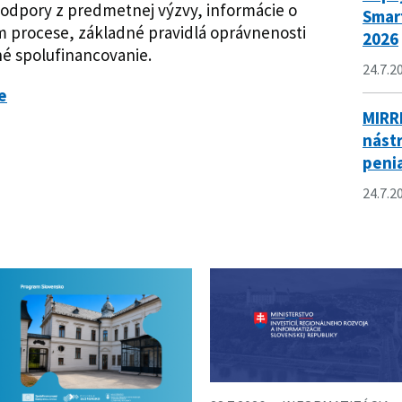
podpory z predmetnej výzvy, informácie o
Smar
m procese, základné pravidlá oprávnenosti
2026
né spolufinancovanie.
24.7.2
e
MIRR
nástr
peni
24.7.2