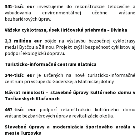
341-tisíc eur
investujeme do rekonštrukcie telocvične a
vybudovania environmentálnej učebne vrátane
bezbariérových úprav.
Vážska cyklotrasa, úsek Hričovská priehrada – Divinka
2,3 milióna eur
pôjde na výstavbu bezpečnej cyklotrasy
medzi Bytčou a Žilinou. Projekt zvýši bezpečnosť cyklistov aj
podporí ekologickú dopravu.
Turisticko-informačné centrum Blatnica
244-tisíc eur
je určených na nové turisticko-informačné
centrum pri vstupe do Gaderskej a Blatnickej doliny.
Návrat minulosti – stavebné úpravy kultúrneho domu v
Turčianskych Kľačanoch
467-tisíc eur
podporí rekonštrukciu kultúrneho domu
vrátane bezbariérových úprav a revitalizácie okolia.
Stavebné úpravy a modernizácia športového areálu v
meste Turzovka