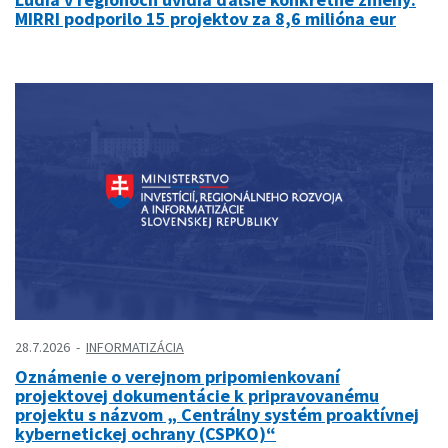
MIRRI podporilo 15 projektov za 8,6 milióna eur
28.7.2026
INFORMATIZÁCIA
Oznámenie o verejnom pripomienkovaní
projektovej dokumentácie k pripravovanému
projektu s názvom „ Centrálny systém proaktívnej
kybernetickej ochrany (CSPKO)“