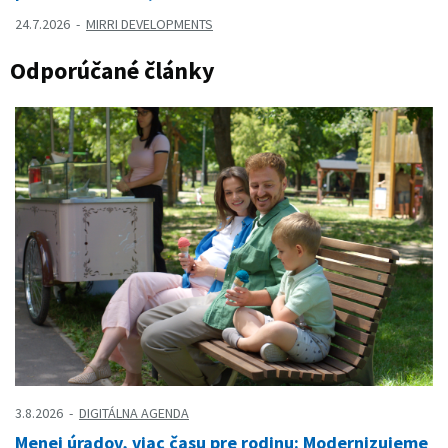
24.7.2026
MIRRI DEVELOPMENTS
Odporúčané články
3.8.2026
DIGITÁLNA AGENDA
Menej úradov, viac času pre rodinu: Modernizujeme