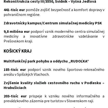
Rekonštrukcia cesty III/3550, Svidník – Vyšná Jedľová
441-tisíc eur
pomôže zvýšiť bezpečnosť a komfort dopravy v
pohraničnom regióne.
Zdravotnícky kampus/Centrum simulačnej medicíny PSK
9,8 milióna eur
podporí vznik moderného centra simulačnej
medicíny a inovatívne zdravotnícke vzdelávanie v
Prešovskom kraji.
KOŠICKÝ KRAJ
Multifunkčný park pohybu a oddychu „RUDOĽKA“
185-tisíc eur
podporí vznik nového športovo-rekreačného
areálu v Spišských Vlachoch.
Zvýšenie kvality služieb cestovného ruchu v Podlesku –
Hrabušiciach
203-tisíc eur
prispeje k vzniku nového informačného a
prevádzkového zázemia pre turistov v Slovenskom raji.