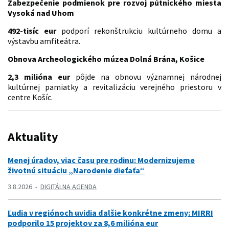
Zabezpečenie podmienok pre rozvoj pútnického miesta
Vysoká nad Uhom
492-tisíc eur
podporí rekonštrukciu kultúrneho domu a
výstavbu amfiteátra.
Obnova Archeologického múzea Dolná Brána, Košice
2,3 milióna eur
pôjde na obnovu významnej národnej
kultúrnej pamiatky a revitalizáciu verejného priestoru v
centre Košíc.
Aktuality
Menej úradov, viac času pre rodinu: Modernizujeme
životnú situáciu „Narodenie dieťaťa“
3.8.2026
DIGITÁLNA AGENDA
Ľudia v regiónoch uvidia ďalšie konkrétne zmeny: MIRRI
podporilo 15 projektov za 8,6 milióna eur