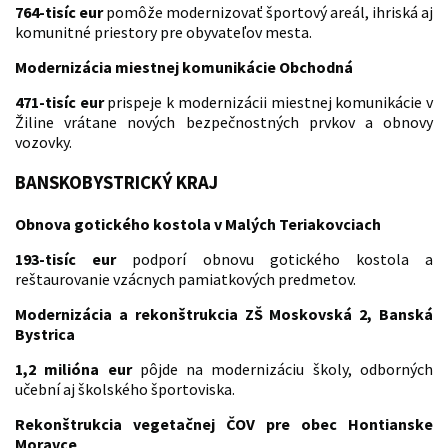
764-tisíc eur
pomôže modernizovať športový areál, ihriská aj
komunitné priestory pre obyvateľov mesta.
Modernizácia miestnej komunikácie Obchodná
471-tisíc eur
prispeje k modernizácii miestnej komunikácie v
Žiline vrátane nových bezpečnostných prvkov a obnovy
vozovky.
BANSKOBYSTRICKÝ KRAJ
Obnova gotického kostola v Malých Teriakovciach
193-tisíc eur
podporí obnovu gotického kostola a
reštaurovanie vzácnych pamiatkových predmetov.
Modernizácia a rekonštrukcia ZŠ Moskovská 2, Banská
Bystrica
1,2 milióna eur
pôjde na modernizáciu školy, odborných
učební aj školského športoviska.
Rekonštrukcia vegetačnej ČOV pre obec Hontianske
Moravce