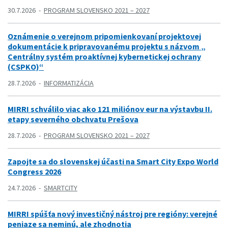
30.7.2026
PROGRAM SLOVENSKO 2021 – 2027
Oznámenie o verejnom pripomienkovaní projektovej
dokumentácie k pripravovanému projektu s názvom „
Centrálny systém proaktívnej kybernetickej ochrany
(CSPKO)“
28.7.2026
INFORMATIZÁCIA
MIRRI schválilo viac ako 121 miliónov eur na výstavbu II.
etapy severného obchvatu Prešova
28.7.2026
PROGRAM SLOVENSKO 2021 – 2027
Zapojte sa do slovenskej účasti na Smart City Expo World
Congress 2026
24.7.2026
SMARTCITY
MIRRI spúšťa nový investičný nástroj pre regióny: verejné
peniaze sa neminú, ale zhodnotia