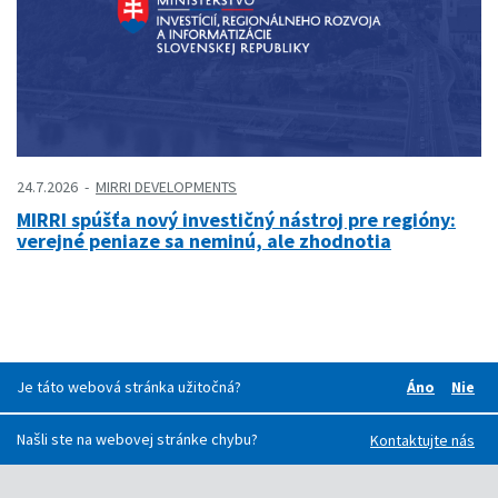
24.7.2026
MIRRI DEVELOPMENTS
MIRRI spúšťa nový investičný nástroj pre regióny:
verejné peniaze sa neminú, ale zhodnotia
Je táto webová stránka užitočná?
Áno
Nie
Boli pre v
Boli
Našli ste na webovej stránke chybu?
Kontaktujte nás