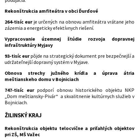
podujatia.
Rekonštrukcia amfiteátra v obci Ďurďové
264-tisíc eur
je určených na obnovu amfiteátra vrátane jeho
zázemia a energeticky efektívnych riešení.
Vypracovanie územnej štúdie rozvoja dopravnej
infraštruktúry Myjavy
93-tisíc eur
pôjde na strategický dokument pre bezpečnejší a
udržateľnejší dopravný systém v Myjave.
Obnova strechy južného krídla a úprava átria
meštianskeho domu v Bojniciach
747-tisíc eur
podporí obnovu historického objektu NKP
„Dom meštiansky-Pivár“ a skvalitnenie kultúrnych služieb v
Bojniciach.
ŽILINSKÝ KRAJ
Rekonštrukcia objektu telocvične a priľahlých objektov
pri ZŠ, MŠ Važec