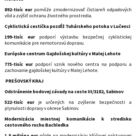
892-tisíc eur
pomôže zmodernizovať čistiareň odpadových
vôd a zvýšiť ochranu životného prostredia.
Cyklistická cestička pozdĺž Tuhárskeho potoka v Lučenci
199-tisíc eur
podporí výstavbu bezpečnej cyklistickej
komunikácie pre nemotorovú dopravu.
Európske centrum Gajdošskej kultúry v Malej Lehote
775-tisíc eur
podporí vznik nového centra na podporu a
zachovanie gajdošskej kultúry v Malej Lehote.
PREŠOVSKÝ KRAJ
Odstránenie bodovej závady na ceste III/3182, Sabinov
522-tisíc eur
je určených na zvýšenie bezpečnosti a
plynulosti dopravy v okrese Sabinov.
Modernizácia miestnej komunikácie k stredisku
cestovného ruchu Bachledka
1,8 milióna eur
pôjde na modernizáciu kľúčovej prístupovej