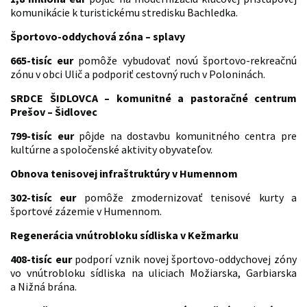
komunikácie k turistickému stredisku Bachledka.
Športovo-oddychová zóna – splavy
665-tisíc eur
pomôže vybudovať novú športovo-rekreačnú
zónu v obci Ulič a podporiť cestovný ruch v Poloninách.
SRDCE ŠIDLOVCA – komunitné a pastoračné centrum
Prešov – Šidlovec
799-tisíc eur
pôjde na dostavbu komunitného centra pre
kultúrne a spoločenské aktivity obyvateľov.
Obnova tenisovej infraštruktúry v Humennom
302-tisíc eur
pomôže zmodernizovať tenisové kurty a
športové zázemie v Humennom.
Regenerácia vnútrobloku sídliska v Kežmarku
408-tisíc eur
podporí vznik novej športovo-oddychovej zóny
vo vnútrobloku sídliska na uliciach Možiarska, Garbiarska
a Nižná brána.