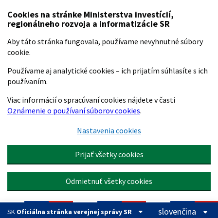
Preskočiť na hlavný obsah
Cookies na stránke Ministerstva investícií,
regionálneho rozvoja a informatizácie SR
Aby táto stránka fungovala, používame nevyhnutné súbory
cookie.
Používame aj analytické cookies – ich prijatím súhlasíte s ich
používaním.
Viac informácií o spracúvaní cookies nájdete v časti
Oznámenie o používaní súborov cookies
.
Nastavenia cookies
Prijať všetky cookies
Odmietnuť všetky cookies
slovenčina
SK
Oficiálna stránka verejnej správy SR