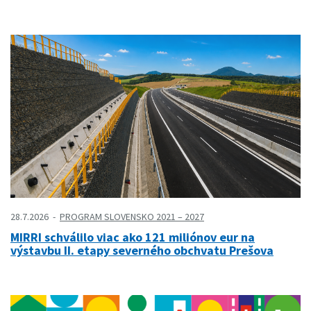
28.7.2026
PROGRAM SLOVENSKO 2021 – 2027
MIRRI schválilo viac ako 121 miliónov eur na
výstavbu II. etapy severného obchvatu Prešova