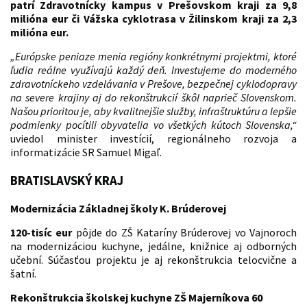
patrí Zdravotnícky kampus v Prešovskom kraji za 9,8
milióna eur či Vážska cyklotrasa v Žilinskom kraji za 2,3
milióna eur.
„Európske peniaze menia regióny konkrétnymi projektmi, ktoré
ľudia reálne využívajú každý deň. Investujeme do moderného
zdravotníckeho vzdelávania v Prešove, bezpečnej cyklodopravy
na severe krajiny aj do rekonštrukcií škôl naprieč Slovenskom.
Našou prioritou je, aby kvalitnejšie služby, infraštruktúru a lepšie
podmienky pocítili obyvatelia vo všetkých kútoch Slovenska,“
uviedol minister investícií, regionálneho rozvoja a
informatizácie SR Samuel Migaľ.
BRATISLAVSKÝ KRAJ
Modernizácia Základnej školy K. Brúderovej
120-tisíc eur
pôjde do ZŠ Kataríny Brúderovej vo Vajnoroch
na modernizáciou kuchyne, jedálne, knižnice aj odborných
učební. Súčasťou projektu je aj rekonštrukcia telocvične a
šatní.
Rekonštrukcia školskej kuchyne ZŠ Majerníkova 60