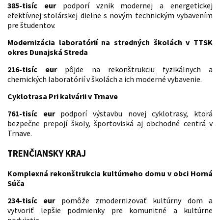
385-tisíc eur
podporí vznik modernej a energetickej
efektívnej stolárskej dielne s novým technickým vybavením
pre študentov.
Modernizácia laboratórií na stredných školách v TTSK
okres Dunajská Streda
216-tisíc eur
pôjde na rekonštrukciu fyzikálnych a
chemických laboratórií v školách a ich moderné vybavenie.
Cyklotrasa Pri kalvárii v Trnave
761-tisíc eur
podporí výstavbu novej cyklotrasy, ktorá
bezpečne prepojí školy, športoviská aj obchodné centrá v
Trnave.
TRENČIANSKY KRAJ
Komplexná rekonštrukcia kultúrneho domu v obci Horná
Súča
234-tisíc eur
pomôže zmodernizovať kultúrny dom a
vytvoriť lepšie podmienky pre komunitné a kultúrne