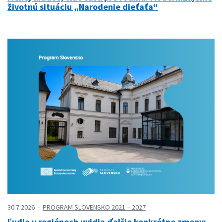
životnú situáciu „Narodenie dieťaťa“
30.7.2026
PROGRAM SLOVENSKO 2021 – 2027
Ľudia v regiónoch uvidia ďalšie konkrétne zmeny: