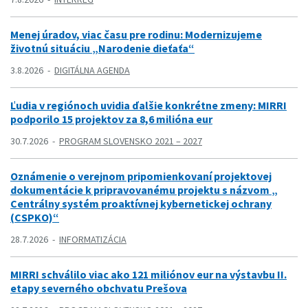
Menej úradov, viac času pre rodinu: Modernizujeme
životnú situáciu „Narodenie dieťaťa“
3.8.2026
DIGITÁLNA AGENDA
Ľudia v regiónoch uvidia ďalšie konkrétne zmeny: MIRRI
podporilo 15 projektov za 8,6 milióna eur
30.7.2026
PROGRAM SLOVENSKO 2021 – 2027
Oznámenie o verejnom pripomienkovaní projektovej
dokumentácie k pripravovanému projektu s názvom „
Centrálny systém proaktívnej kybernetickej ochrany
(CSPKO)“
28.7.2026
INFORMATIZÁCIA
MIRRI schválilo viac ako 121 miliónov eur na výstavbu II.
etapy severného obchvatu Prešova