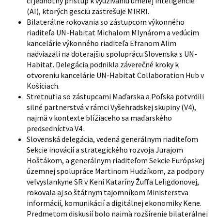
či jednotný prístup k využívaniu umelej inteligencie
(AI), ktorých gesciu zastrešuje MIRRI.
Bilaterálne rokovania so zástupcom výkonného
riaditeľa UN-Habitat Michalom Mlynárom a vedúcim
kancelárie výkonného riaditeľa Efranom Alim
nadviazali na doterajšiu spoluprácu Slovenska s UN-
Habitat. Delegácia podnikla záverečné kroky k
otvoreniu kancelárie UN-Habitat Collaboration Hub v
Košiciach.
Stretnutia so zástupcami Maďarska a Poľska potvrdili
silné partnerstvá v rámci Vyšehradskej skupiny (V4),
najmä v kontexte blížiaceho sa maďarského
predsedníctva V4.
Slovenská delegácia, vedená generálnym riaditeľom
Sekcie inovácií a strategického rozvoja Jurajom
Hoštákom, a generálnym riaditeľom Sekcie Európskej
územnej spolupráce Martinom Hudzíkom, za podpory
veľvyslankyne SR v Keni Kataríny Žuffa Leligdonovej,
rokovala aj so štátnym tajomníkom Ministerstva
informácií, komunikácií a digitálnej ekonomiky Kene.
Predmetom diskusií bolo najmä rozšírenie bilaterálnej