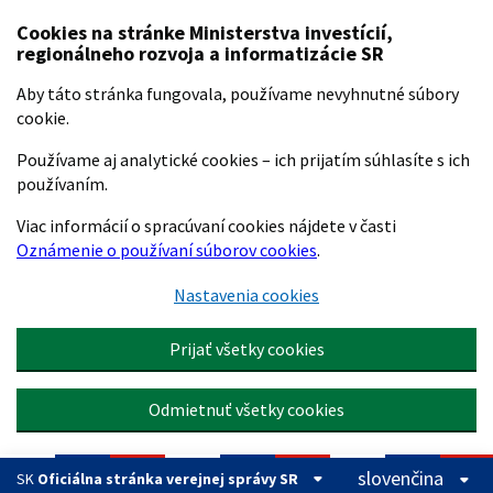
Preskočiť na hlavný obsah
Cookies na stránke Ministerstva investícií,
regionálneho rozvoja a informatizácie SR
Aby táto stránka fungovala, používame nevyhnutné súbory
cookie.
Používame aj analytické cookies – ich prijatím súhlasíte s ich
používaním.
Viac informácií o spracúvaní cookies nájdete v časti
Oznámenie o používaní súborov cookies
.
Nastavenia cookies
Prijať všetky cookies
Odmietnuť všetky cookies
slovenčina
SK
Oficiálna stránka verejnej správy SR