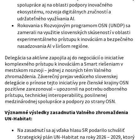
spolupráce aj na oblasti podpory inovačného
ekosystému, rozvoja digitálnych zručností a
udržateľného využívania AI.
Rokovania s Rozvojovým programom OSN (UNDP) sa
zamerali na využitie slovenských skúseností v oblasti
experimentálneho prístupu k inováciám a bezpečného
nasadzovania AI v širšom regióne.
Delegácia sa aktívne zapojila aj do negociácií o iniciatíve
komplexného prístupu k inováciám a Smart riešeniam v
mestskom rozvoji – jednej z nosných tém Valného
zhromaždenia. Záverečný prejav vedúceho slovenskej
delegácie o prínose tejto iniciatívy pre členské krajiny OSN
pozitívne zarezonoval – upozornil na potrebu odborného
prístupu, technickej interoperability, posilnenej
medzinárodnej spolupráce a podpory zo strany OSN.
Významné výsledky zasadnutia Valného zhromaždenia
UN-Habitat:
Na zasadnutí sa aj vďaka hlasu SR podarilo schváliť
Strategický plán UN-Habitat na roky 2026 – 2029, ktorý