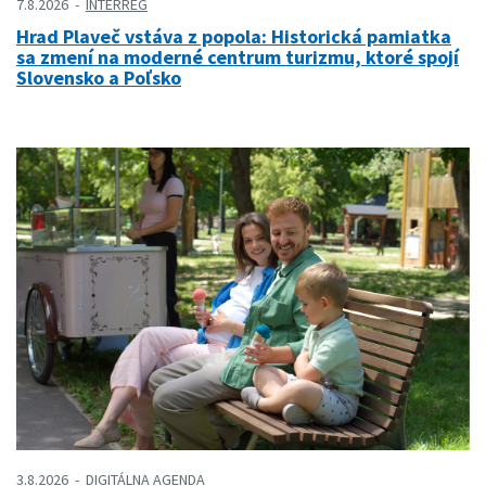
7.8.2026
INTERREG
Hrad Plaveč vstáva z popola: Historická pamiatka
sa zmení na moderné centrum turizmu, ktoré spojí
Slovensko a Poľsko
3.8.2026
DIGITÁLNA AGENDA