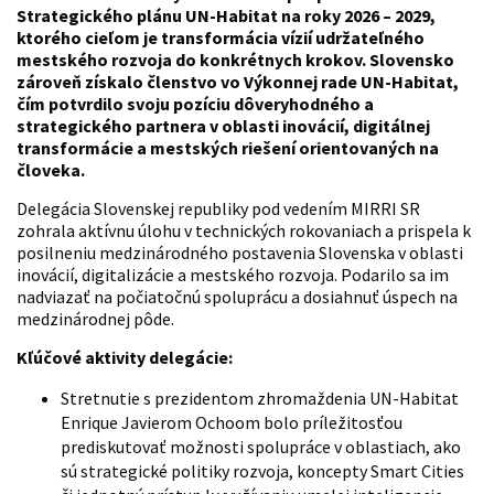
Strategického plánu UN-Habitat na roky 2026 – 2029,
ktorého cieľom je transformácia vízií udržateľného
mestského rozvoja do konkrétnych krokov. Slovensko
zároveň získalo členstvo vo Výkonnej rade UN-Habitat,
čím potvrdilo svoju pozíciu dôveryhodného a
strategického partnera v oblasti inovácií, digitálnej
transformácie a mestských riešení orientovaných na
človeka.
Delegácia Slovenskej republiky pod vedením MIRRI SR
zohrala aktívnu úlohu v technických rokovaniach a prispela k
posilneniu medzinárodného postavenia Slovenska v oblasti
inovácií, digitalizácie a mestského rozvoja. Podarilo sa im
nadviazať na počiatočnú spoluprácu a dosiahnuť úspech na
medzinárodnej pôde.
Kľúčové aktivity delegácie:
Stretnutie s prezidentom zhromaždenia UN-Habitat
Enrique Javierom Ochoom bolo príležitosťou
prediskutovať možnosti spolupráce v oblastiach, ako
sú strategické politiky rozvoja, koncepty Smart Cities