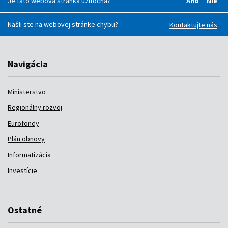
Je táto webová stránka užitočná?
Áno
Nie
Boli pre v
Boli
Našli ste na webovej stránke chybu?
Kontaktujte nás
Navigácia
Ministerstvo
Regionálny rozvoj
Eurofondy
Plán obnovy
Informatizácia
Investície
Ostatné