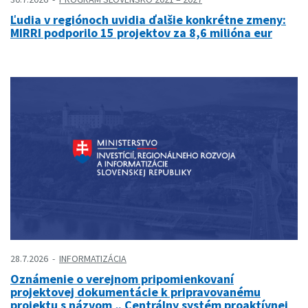
Ľudia v regiónoch uvidia ďalšie konkrétne zmeny:
MIRRI podporilo 15 projektov za 8,6 milióna eur
28.7.2026
INFORMATIZÁCIA
Oznámenie o verejnom pripomienkovaní
projektovej dokumentácie k pripravovanému
projektu s názvom „ Centrálny systém proaktívnej