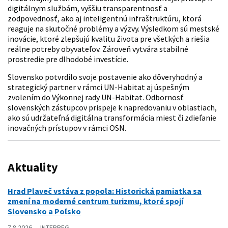
digitálnym službám, vyššiu transparentnosť a
zodpovednosť, ako aj inteligentnú infraštruktúru, ktorá
reaguje na skutočné problémy a výzvy. Výsledkom sú mestské
inovácie, ktoré zlepšujú kvalitu života pre všetkých a riešia
reálne potreby obyvateľov. Zároveň vytvára stabilné
prostredie pre dlhodobé investície.
Slovensko potvrdilo svoje postavenie ako dôveryhodný a
strategický partner v rámci UN-Habitat aj úspešným
zvolením do Výkonnej rady UN-Habitat. Odbornosť
slovenských zástupcov prispeje k napredovaniu v oblastiach,
ako sú udržateľná digitálna transformácia miest či zdieľanie
inovačných prístupov v rámci OSN.
Aktuality
Hrad Plaveč vstáva z popola: Historická pamiatka sa
zmení na moderné centrum turizmu, ktoré spojí
Slovensko a Poľsko
7.8.2026
INTERREG