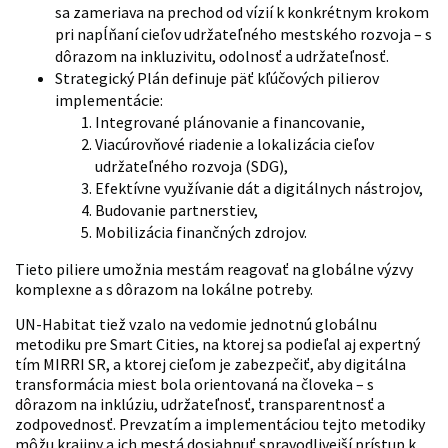
sa zameriava na prechod od vízií k konkrétnym krokom
pri napĺňaní cieľov udržateľného mestského rozvoja – s
dôrazom na inkluzivitu, odolnosť a udržateľnosť.
Strategický Plán definuje päť kľúčových pilierov
implementácie:
Integrované plánovanie a financovanie,
Viacúrovňové riadenie a lokalizácia cieľov
udržateľného rozvoja (SDG),
Efektívne využívanie dát a digitálnych nástrojov,
Budovanie partnerstiev,
Mobilizácia finančných zdrojov.
Tieto piliere umožnia mestám reagovať na globálne výzvy
komplexne a s dôrazom na lokálne potreby.
UN-Habitat tiež vzalo na vedomie jednotnú globálnu
metodiku pre Smart Cities, na ktorej sa podieľal aj expertný
tím MIRRI SR, a ktorej cieľom je zabezpečiť, aby digitálna
transformácia miest bola orientovaná na človeka – s
dôrazom na inklúziu, udržateľnosť, transparentnosť a
zodpovednosť. Prevzatím a implementáciou tejto metodiky
môžu krajiny a ich mestá dosiahnuť spravodlivejší prístup k