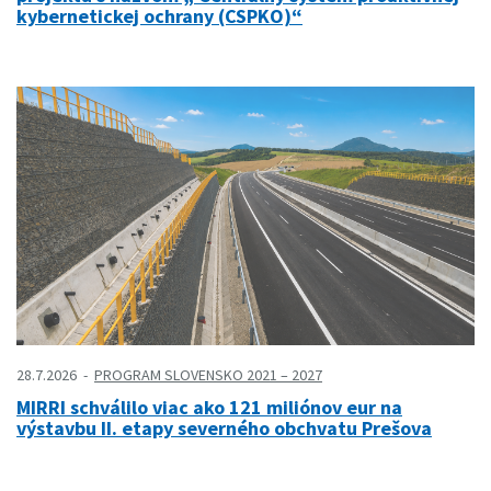
kybernetickej ochrany (CSPKO)“
28.7.2026
PROGRAM SLOVENSKO 2021 – 2027
MIRRI schválilo viac ako 121 miliónov eur na
výstavbu II. etapy severného obchvatu Prešova