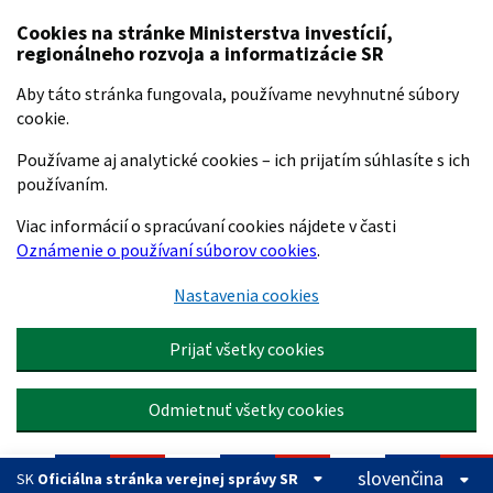
Preskočiť na hlavný obsah
Cookies na stránke Ministerstva investícií,
regionálneho rozvoja a informatizácie SR
Aby táto stránka fungovala, používame nevyhnutné súbory
cookie.
Používame aj analytické cookies – ich prijatím súhlasíte s ich
používaním.
Viac informácií o spracúvaní cookies nájdete v časti
Oznámenie o používaní súborov cookies
.
Nastavenia cookies
Prijať všetky cookies
Odmietnuť všetky cookies
slovenčina
SK
Oficiálna stránka verejnej správy SR