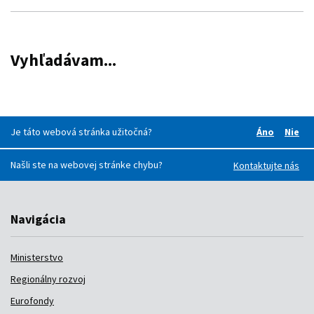
Vyhľadávam...
Je táto webová stránka užitočná?
Áno
Nie
Boli pre v
Boli
Našli ste na webovej stránke chybu?
Kontaktujte nás
Navigácia
Ministerstvo
Regionálny rozvoj
Eurofondy