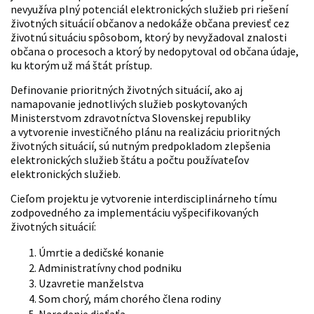
nevyužíva plný potenciál elektronických služieb pri riešení
životných situácií občanov a nedokáže občana previesť cez
životnú situáciu spôsobom, ktorý by nevyžadoval znalosti
občana o procesoch a ktorý by nedopytoval od občana údaje,
ku ktorým už má štát prístup.
Definovanie prioritných životných situácií, ako aj
namapovanie jednotlivých služieb poskytovaných
Ministerstvom zdravotníctva Slovenskej republiky
a vytvorenie investičného plánu na realizáciu prioritných
životných situácií, sú nutným predpokladom zlepšenia
elektronických služieb štátu a počtu používateľov
elektronických služieb.
Cieľom projektu je vytvorenie interdisciplinárneho tímu
zodpovedného za implementáciu vyšpecifikovaných
životných situácií:
Úmrtie a dedičské konanie
Administratívny chod podniku
Uzavretie manželstva
Som chorý, mám chorého člena rodiny
Narodenie dieťaťa