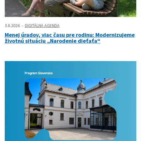
3.8.2026
DIGITÁLNA AGENDA
Menej úradov, viac času pre rodinu: Modernizujeme
životnú situáciu „Narodenie dieťaťa“