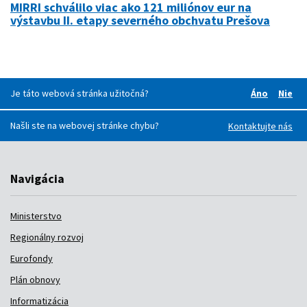
MIRRI schválilo viac ako 121 miliónov eur na
výstavbu II. etapy severného obchvatu Prešova
Je táto webová stránka užitočná?
Áno
Nie
Boli pre v
Boli
Našli ste na webovej stránke chybu?
Kontaktujte nás
Navigácia
Ministerstvo
Regionálny rozvoj
Eurofondy
Plán obnovy
Informatizácia