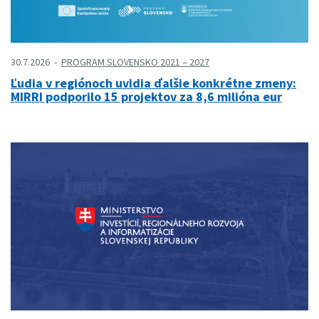
30.7.2026
PROGRAM SLOVENSKO 2021 – 2027
Ľudia v regiónoch uvidia ďalšie konkrétne zmeny:
MIRRI podporilo 15 projektov za 8,6 milióna eur