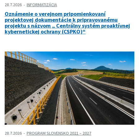
28.7.2026
INFORMATIZÁCIA
Oznámenie o verejnom pripomienkovaní
projektovej dokumentácie k pripravovanému
projektu s názvom „ Centrálny systém proaktívnej
kybernetickej ochrany (CSPKO)“
28.7.2026
PROGRAM SLOVENSKO 2021 – 2027