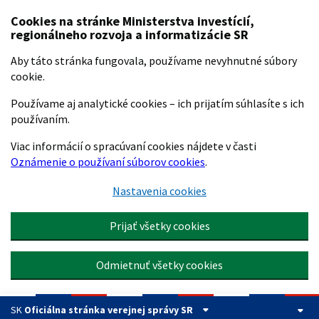
Preskočiť na hlavný obsah
Cookies na stránke Ministerstva investícií,
regionálneho rozvoja a informatizácie SR
Aby táto stránka fungovala, používame nevyhnutné súbory
cookie.
Používame aj analytické cookies – ich prijatím súhlasíte s ich
používaním.
Viac informácií o spracúvaní cookies nájdete v časti
Oznámenie o používaní súborov cookies
.
Nastavenia cookies
Prijať všetky cookies
Odmietnuť všetky cookies
SK
Oficiálna stránka verejnej správy SR