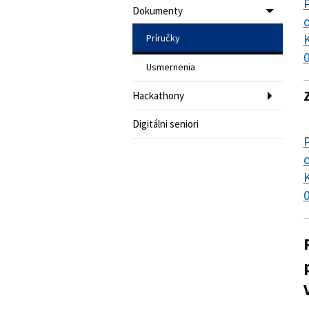
P
Dokumenty
o
K
Príručky
0
Usmernenia
Hackathony
Digitálni seniori
P
o
K
0