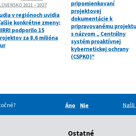
pripomienkovaní
LOVENSKO 2021 – 2027
projektovej
udia v regiónoch uvidia
dokumentácie k
alšie konkrétne zmeny:
pripravovanému projekt
IRRI podporilo 15
s názvom „ Centrálny
rojektov za 8,6 milióna
systém proaktívnej
ur
kybernetickej ochrany
(CSPKO)“
itočné?
Našli
Áno
Nie
Boli pre vás tieto inform
Boli pre vás tieto i
Ostatné