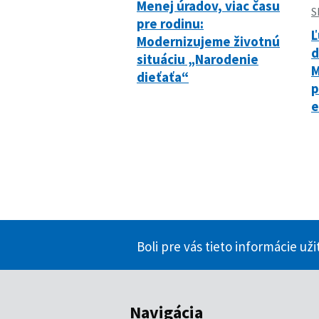
Menej úradov, viac času
S
pre rodinu:
Ľ
Modernizujeme životnú
ď
situáciu „Narodenie
M
dieťaťa“
p
e
Boli pre vás tieto informácie už
Navigácia