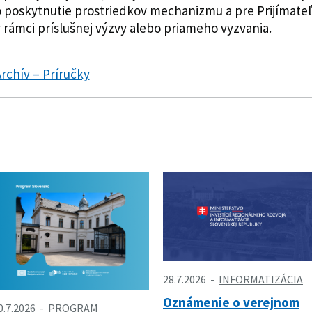
o poskytnutie prostriedkov mechanizmu a pre Prijímat
 rámci príslušnej výzvy alebo priameho vyzvania.
rchív – Príručky
28.7.2026
INFORMATIZÁCIA
Oznámenie o verejnom
0.7.2026
PROGRAM