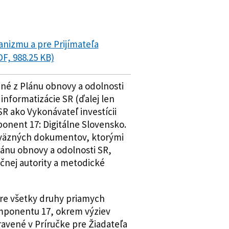
anizmu a pre Prijímateľa
F, 988.25 KB)
ané z Plánu obnovy a odolnosti
 informatizácie SR (ďalej len
R ako Vykonávateľ investícii
onent 17: Digitálne Slovensko.
 záväzných dokumentov, ktorými
ánu obnovy a odolnosti SR,
nej autority a metodické
pre všetky druhy priamych
omponentu 17, okrem výziev
avené v Príručke pre Žiadateľa