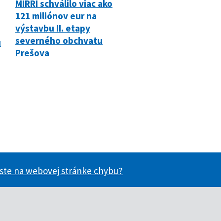
MIRRI schválilo viac ako
121 miliónov eur na
výstavbu II. etapy
severného obchvatu
u
Prešova
 ste na webovej stránke chybu?
ácie užitočné?
nformácie užitočné?