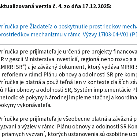
ktualizovaná verzia č. 4. zo dňa 17.12.2025:
ríručka pre Žiadateľa o poskytnutie prostriedkov mech
rostriedkov mechanizmu v rámci Výzvy 17I03-04-V01 (PD
ríručka pre prijímateľa je určená pre projekty financov
R v gescii Ministerstva investícií, regionálneho rozvoja a
MIRRI SR“) a je záväzný dokument, ktorý vydáva MIRRI S
 reforiem v rámci Plánu obnovy a odolnosti SR pre komp
ríručka je platná a použiteľná len v kontexte ďalších
ú Plán obnovy a odolnosti SR, Systém implementácie Pl
metodické pokyny Národnej implementačnej a koordinač
pokyny vykonávateľa.
ríručka pre prijímateľa je všeobecne platná a záväzná 
yzvaní a výziev v rámci Plánu obnovy a odolnosti SR K
 priamych vyzvaní, ktorých ustanovenia sú osobitne upr