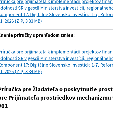
ríručka pre prijímateľa k implementácii projektov fina
dolnosti SR v gescii Ministerstva investícií, regionálneh
omponent 17: Digitálne Slovensko Investícia 1-7, Reforma
1. 2026 (ZIP, 3.33 MB)
Znenie príručky s prehľadom zmien:
ríručka pre prijímateľa k implementácii projektov fina
dolnosti SR v gescii Ministerstva investícií, regionálneh
omponent 17: Digitálne Slovensko Investícia 1-7, Reforma
1. 2026 (ZIP, 3.34 MB)
Príručka pre Žiadateľa o poskytnutie pro
pre Prijímateľa prostriedkov mechanizmu 
V01