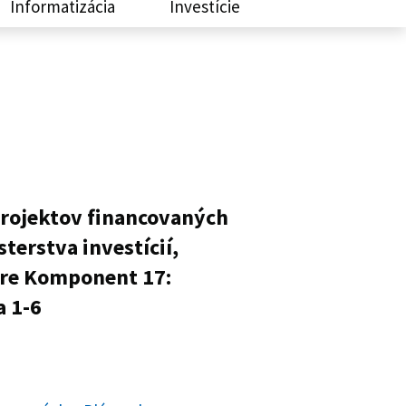
Informatizácia
Investície
projektov financovaných
terstva investícií,
pre Komponent 17:
a 1-6