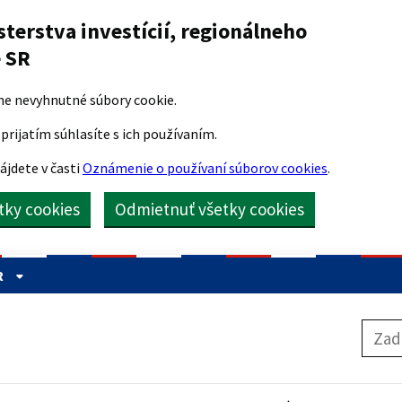
sterstva investícií, regionálneho
e SR
me nevyhnutné súbory cookie.
prijatím súhlasíte s ich používaním.
ájdete v časti
Oznámenie o používaní súborov cookies
.
etky cookies
Odmietnuť všetky cookies
R