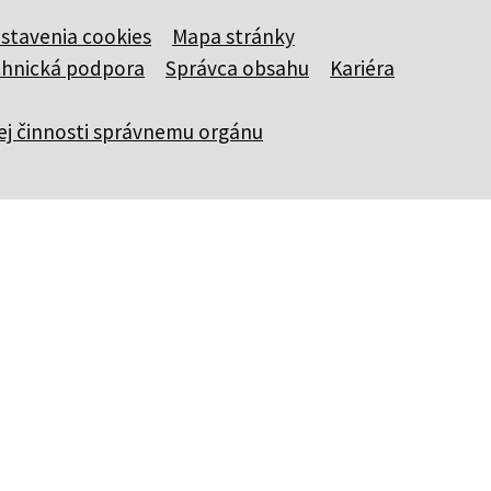
stavenia cookies
Mapa stránky
chnická podpora
Správca obsahu
Kariéra
j činnosti správnemu orgánu