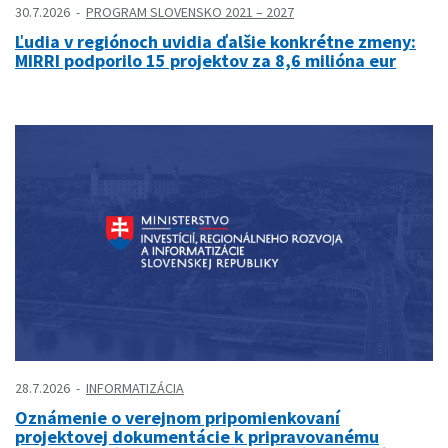
30.7.2026
PROGRAM SLOVENSKO 2021 – 2027
Ľudia v regiónoch uvidia ďalšie konkrétne zmeny:
MIRRI podporilo 15 projektov za 8,6 milióna eur
28.7.2026
INFORMATIZÁCIA
Oznámenie o verejnom pripomienkovaní
projektovej dokumentácie k pripravovanému