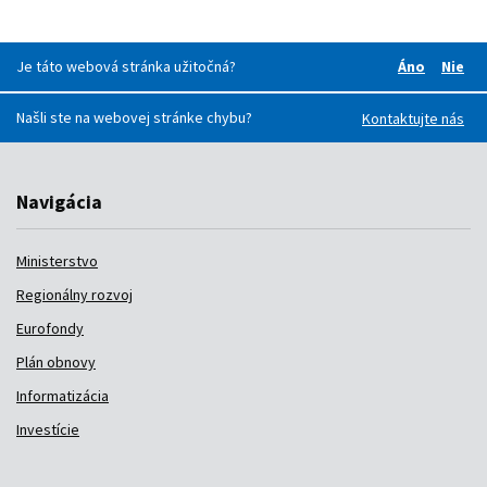
Je táto webová stránka užitočná?
Áno
Nie
Boli pre v
Boli
Našli ste na webovej stránke chybu?
Kontaktujte nás
Navigácia
Ministerstvo
Regionálny rozvoj
Eurofondy
Plán obnovy
Informatizácia
Investície