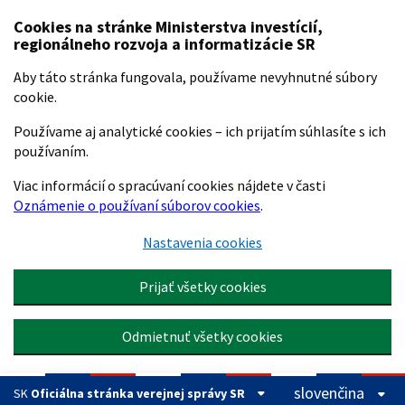
Preskočiť na hlavný obsah
Cookies na stránke Ministerstva investícií,
regionálneho rozvoja a informatizácie SR
Aby táto stránka fungovala, používame nevyhnutné súbory
cookie.
Používame aj analytické cookies – ich prijatím súhlasíte s ich
používaním.
Viac informácií o spracúvaní cookies nájdete v časti
Oznámenie o používaní súborov cookies
.
Nastavenia cookies
Prijať všetky cookies
Odmietnuť všetky cookies
slovenčina
SK
Oficiálna stránka verejnej správy SR