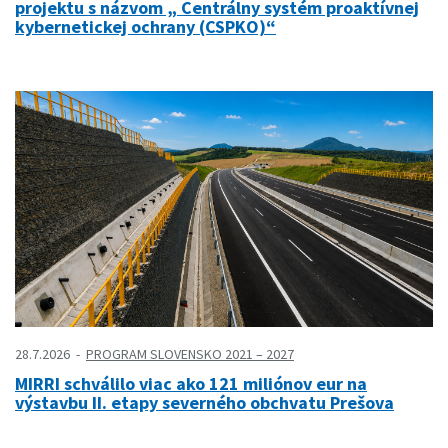
projektu s názvom „ Centrálny systém proaktívnej
kybernetickej ochrany (CSPKO)“
28.7.2026
PROGRAM SLOVENSKO 2021 – 2027
MIRRI schválilo viac ako 121 miliónov eur na
výstavbu II. etapy severného obchvatu Prešova