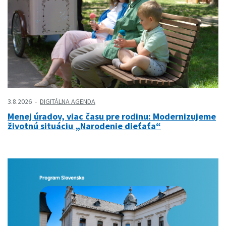
3.8.2026
DIGITÁLNA AGENDA
Menej úradov, viac času pre rodinu: Modernizujeme
životnú situáciu „Narodenie dieťaťa“