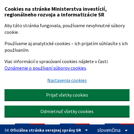
Preskočiť na hlavný obsah
Cookies na stránke Ministerstva investícií,
regionálneho rozvoja a informatizácie SR
Aby táto stránka fungovala, používame nevyhnutné súbory
cookie.
Používame aj analytické cookies – ich prijatím súhlasíte s ich
používaním.
Viac informácií o spracúvaní cookies nájdete v časti
Oznámenie o používaní súborov cookies
.
Nastavenia cookies
Prijať všetky cookies
Odmietnuť všetky cookies
slovenčina
SK
Oficiálna stránka verejnej správy SR