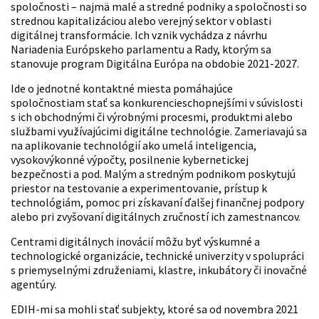
spoločnosti – najmä malé a stredné podniky a spoločnosti so
strednou kapitalizáciou alebo verejný sektor v oblasti
digitálnej transformácie. Ich vznik vychádza z návrhu
Nariadenia Európskeho parlamentu a Rady, ktorým sa
stanovuje program Digitálna Európa na obdobie 2021-2027.
Ide o jednotné kontaktné miesta pomáhajúce
spoločnostiam stať sa konkurencieschopnejšími v súvislosti
s ich obchodnými či výrobnými procesmi, produktmi alebo
službami využívajúcimi digitálne technológie. Zameriavajú sa
na aplikovanie technológií ako umelá inteligencia,
vysokovýkonné výpočty, posilnenie kybernetickej
bezpečnosti a pod. Malým a stredným podnikom poskytujú
priestor na testovanie a experimentovanie, prístup k
technológiám, pomoc pri získavaní ďalšej finančnej podpory
alebo pri zvyšovaní digitálnych zručností ich zamestnancov.
Centrami digitálnych inovácií môžu byť výskumné a
technologické organizácie, technické univerzity v spolupráci
s priemyselnými združeniami, klastre, inkubátory či inovačné
agentúry.
EDIH-mi sa mohli stať subjekty, ktoré sa od novembra 2021