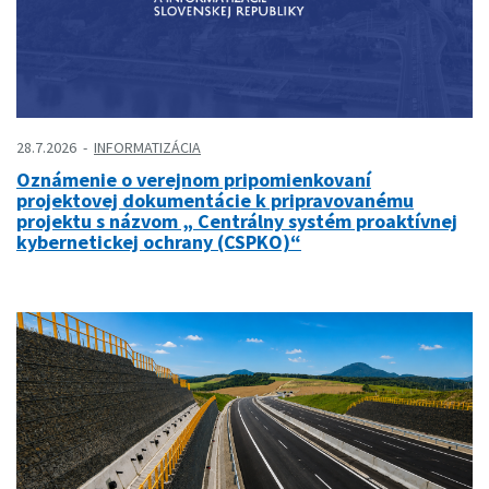
28.7.2026
INFORMATIZÁCIA
Oznámenie o verejnom pripomienkovaní
projektovej dokumentácie k pripravovanému
projektu s názvom „ Centrálny systém proaktívnej
kybernetickej ochrany (CSPKO)“