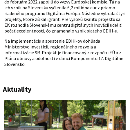
do februára 2022 zapojili do výzvy Európskej komisie. Tá na
ich vznik na Slovensku vyčlenila 6,2 milióna eur z priamo
riadeného programu Digitálna Európa. Následne vybrala štyri
projekty, ktoré získali grant. Pre vysokú kvalitu projektu sa
EK rozhodla Slovenskému centru digitálnych inovácií udeliť
pečať excelentnosti, čo znamenalo vznik piateho EDIH-u.
Na implementáciu a spustenie EDIH-ov dohliada
Ministerstvo investícií, regionálneho rozvoja a
informatizácie SR. Projekt je financovaný z rozpočtu EÚ a z
Plánu obnovy a odolnosti v rámci Komponentu 17: Digitálne
Slovensko.
Aktuality