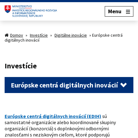
Menu
Domov
»
Investície
»
Digitálne inovácie
»
Európske centrá
digitálnych inovácií
Investície
Európske centrá digitálnych inovácií
Európske centrá digitálnych inovácií (EDIH)
sú
samostatné organizácie alebo koordinované skupiny
organizácií (konzorciá) s doplnkovými odbornými
znalosťami s neziskovým cieľom, ktoré podporujú