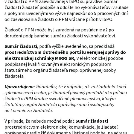
v žiadosti o PPM zaevidovanej v ISPO sú pravdivé. Sumár
žiadosti žiadateľ podpíše a odošle ho vykonávateľovi v súlade
s pokynmi uvedenými vo výzve najneskôr do 5 pracovných dní
od zaevidovania žiadosti o PPM vrátane príloh v ISPO.
Žiadosť o PPM môže byť zaradená na posúdenie až po
doručení podpísaného sumáru žiadosti vykonávateľovi.
Sumár žiadosti
, podľa vyššie uvedeného, sa predkladá
prostredníctvom Ústredného portálu verejnej správy do
elektronickej schránky MIRRI SR,
v elektronickej podobe
podpísanej kvalifikovaným elektronickým podpisom
štatutárneho orgánu žiadateľa resp. oprávnenej osoby
žiadateľa.
Upozorňujeme
žiadateľov, že v prípade, ak za žiadateľa koná
splnomocnená osoba, je žiadateľ povinný predložiť ako prílohu
žiadosti o PPM úradne osvedčené plnomocenstvo, ktorým
štatutárny orgán žiadateľa oprávňuje danú osobu/osoby
na konanie za žiadateľa.
V prípade, že nebude možné podať
Sumár žiadosti
prostredníctvom elektronickej komunikácie, je žiadateľ
oprávnený predložiť dokument v listinnej podobe, na adresu