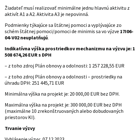
Žiadateľ musí realizovať minimálne jednu hlavnú aktivitu z
aktivít A1 a A2. Aktivita A3 je nepovinná.
Podmienky týkajúce sa štátnej pomoci a vyplývajúce zo
schém štátnej pomoci/pomoci de minimis sa vo výzve
17I06-
04-V02
neuplatňujú
.
Indikatívna výška prostriedkov mechanizmu na výzvu je: 1
508 674,26 EUR s DPH
– z toho zdroj Plán obnovy a odolnosti: 1 257 228,55 EUR
– z toho zdroj Plán obnovy a odolnosti – prostriedky na
úhradu DPH: 251 445,71 EUR
Minimálna výška na projekt je: 20 000,00 EUR bez DPH.
Maximálna výška na projekt je: 300 000,00 EUR bez DPH
(maximálne 10 zrekonštruovaných alebo dobudovaných
priestorov KI).
Trvanie výzvy
Vyhlásenie výzvy: 07.12.2023