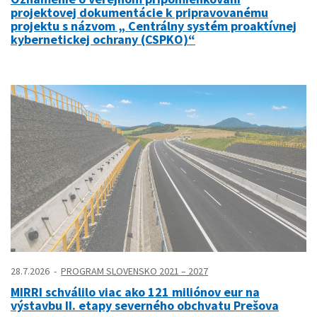
projektovej dokumentácie k pripravovanému
projektu s názvom „ Centrálny systém proaktívnej
kybernetickej ochrany (CSPKO)“
28.7.2026
PROGRAM SLOVENSKO 2021 – 2027
MIRRI schválilo viac ako 121 miliónov eur na
výstavbu II. etapy severného obchvatu Prešova