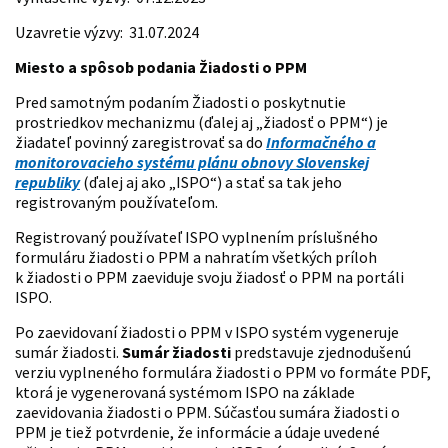
Uzavretie výzvy: 31.07.2024
Miesto a spôsob podania Žiadosti o PPM
Pred samotným podaním Žiadosti o poskytnutie
prostriedkov mechanizmu (ďalej aj „žiadosť o PPM“) je
žiadateľ povinný zaregistrovať sa do
Informačného a
monitorovacieho systému plánu obnovy Slovenskej
republiky
(ďalej aj ako „ISPO“) a stať sa tak jeho
registrovaným používateľom.
Registrovaný používateľ ISPO vyplnením príslušného
formuláru žiadosti o PPM a nahratím všetkých príloh
k žiadosti o PPM zaeviduje svoju žiadosť o PPM na portáli
ISPO.
Po zaevidovaní žiadosti o PPM v ISPO systém vygeneruje
sumár žiadosti.
Sumár žiadosti
predstavuje zjednodušenú
verziu vyplneného formulára žiadosti o PPM vo formáte PDF,
ktorá je vygenerovaná systémom ISPO na základe
zaevidovania žiadosti o PPM. Súčasťou sumára žiadosti o
PPM je tiež potvrdenie, že informácie a údaje uvedené