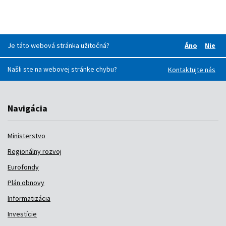
Je táto webová stránka užitočná?
Áno
Nie
Boli pre v
Boli
Našli ste na webovej stránke chybu?
Kontaktujte nás
Navigácia
Ministerstvo
Regionálny rozvoj
Eurofondy
Plán obnovy
Informatizácia
Investície