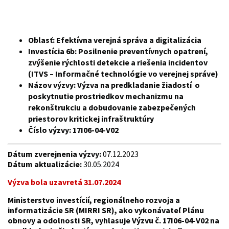
Oblasť: Efektívna verejná správa a digitalizácia
Investícia 6b: Posilnenie preventívnych opatrení,
zvýšenie rýchlosti detekcie a riešenia incidentov
(ITVS – Informačné technológie vo verejnej správe)
Názov výzvy: Výzva na predkladanie žiadostí o
poskytnutie prostriedkov mechanizmu na
rekonštrukciu a dobudovanie zabezpečených
priestorov kritickej infraštruktúry
Číslo výzvy: 17I06-04-V02
Dátum zverejnenia výzvy:
07.12.2023
Dátum aktualizácie:
30.05.2024
Výzva bola uzavretá 31.07.2024
Ministerstvo investícií, regionálneho rozvoja a
informatizácie SR (MIRRI SR), ako vykonávateľ Plánu
obnovy a odolnosti SR, vyhlasuje Výzvu č. 17I06-04-V02 na