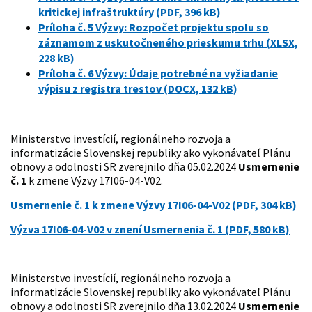
kritickej infraštruktúry (PDF, 396 kB)
Príloha č. 5 Výzvy: Rozpočet projektu spolu so
záznamom z uskutočneného prieskumu trhu (XLSX,
228 kB)
Príloha č. 6 Výzvy: Údaje potrebné na vyžiadanie
výpisu z registra trestov (DOCX, 132 kB)
Ministerstvo investícií, regionálneho rozvoja a
informatizácie Slovenskej republiky ako vykonávateľ Plánu
obnovy a odolnosti SR zverejnilo dňa 05.02.2024
Usmernenie
č. 1
k zmene Výzvy 17I06-04-V02.
Usmernenie č. 1 k zmene Výzvy 17I06-04-V02 (PDF, 304 kB)
Výzva 17I06-04-V02 v znení Usmernenia č. 1 (PDF, 580 kB)
Ministerstvo investícií, regionálneho rozvoja a
informatizácie Slovenskej republiky ako vykonávateľ Plánu
obnovy a odolnosti SR zverejnilo dňa 13.02.2024
Usmernenie