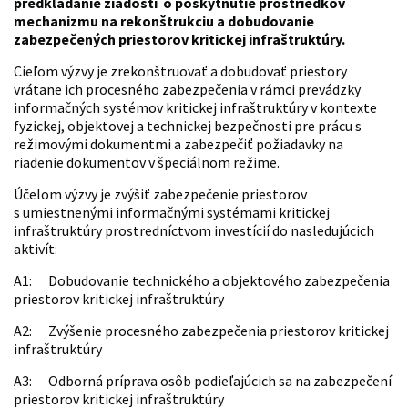
predkladanie žiadostí o poskytnutie prostriedkov
mechanizmu na rekonštrukciu a dobudovanie
zabezpečených priestorov kritickej infraštruktúry.
Cieľom výzvy je zrekonštruovať a dobudovať priestory
vrátane ich procesného zabezpečenia v rámci prevádzky
informačných systémov kritickej infraštruktúry v kontexte
fyzickej, objektovej a technickej bezpečnosti pre prácu s
režimovými dokumentmi a zabezpečiť požiadavky na
riadenie dokumentov v špeciálnom režime.
Účelom výzvy je zvýšiť zabezpečenie priestorov
s umiestnenými informačnými systémami kritickej
infraštruktúry prostredníctvom investícií do nasledujúcich
aktivít:
A1: Dobudovanie technického a objektového zabezpečenia
priestorov kritickej infraštruktúry
A2: Zvýšenie procesného zabezpečenia priestorov kritickej
infraštruktúry
A3: Odborná príprava osôb podieľajúcich sa na zabezpečení
priestorov kritickej infraštruktúry