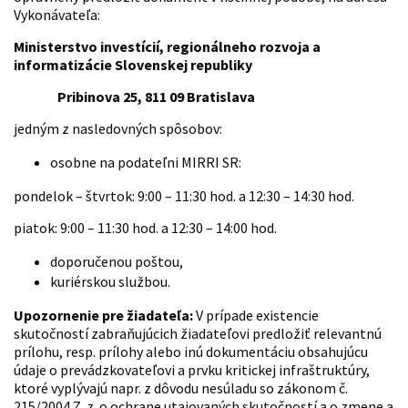
Vykonávateľa:
Ministerstvo investícií, regionálneho rozvoja a
informatizácie Slovenskej republiky
Pribinova 25, 811 09 Bratislava
jedným z nasledovných spôsobov:
osobne na podateľni MIRRI SR:
pondelok – štvrtok: 9:00 – 11:30 hod. a 12:30 – 14:30 hod.
piatok: 9:00 – 11:30 hod. a 12:30 – 14:00 hod.
doporučenou poštou,
kuriérskou službou.
Upozornenie pre žiadateľa:
V prípade existencie
skutočností zabraňujúcich žiadateľovi predložiť relevantnú
prílohu, resp. prílohy alebo inú dokumentáciu obsahujúcu
údaje o prevádzkovateľovi a prvku kritickej infraštruktúry,
ktoré vyplývajú napr. z dôvodu nesúladu so zákonom č.
215/2004 Z. z. o ochrane utajovaných skutočností a o zmene a