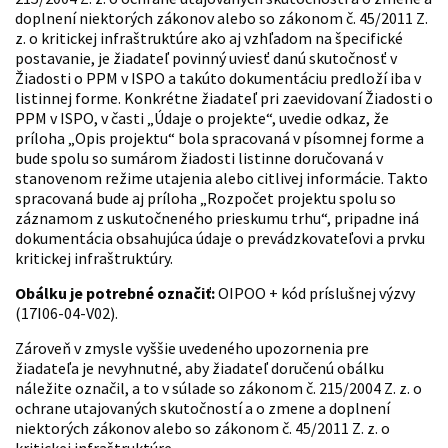
doplnení niektorých zákonov alebo so zákonom č. 45/2011 Z.
z. o kritickej infraštruktúre ako aj vzhľadom na špecifické
postavanie, je žiadateľ povinný uviesť danú skutočnosť v
Žiadosti o PPM v ISPO a takúto dokumentáciu predloží iba v
listinnej forme. Konkrétne žiadateľ pri zaevidovaní Žiadosti o
PPM v ISPO, v časti „Údaje o projekte“, uvedie odkaz, že
príloha „Opis projektu“ bola spracovaná v písomnej forme a
bude spolu so sumárom žiadosti listinne doručovaná v
stanovenom režime utajenia alebo citlivej informácie. Takto
spracovaná bude aj príloha „Rozpočet projektu spolu so
záznamom z uskutočneného prieskumu trhu“, pripadne iná
dokumentácia obsahujúca údaje o prevádzkovateľovi a prvku
kritickej infraštruktúry.
Obálku je potrebné označiť:
OIPOO + kód príslušnej výzvy
(17I06-04-V02).
Zároveň v zmysle vyššie uvedeného upozornenia pre
žiadateľa je nevyhnutné, aby žiadateľ doručenú obálku
náležite označil, a to v súlade so zákonom č. 215/2004 Z. z. o
ochrane utajovaných skutočností a o zmene a doplnení
niektorých zákonov alebo so zákonom č. 45/2011 Z. z. o
kritickej infraštruktúre.