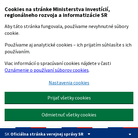
Preskočiť na hlavný obsah
Cookies na stránke Ministerstva investícií,
regionálneho rozvoja a informatizácie SR
Aby táto stránka fungovala, používame nevyhnutné súbory
cookie.
Používame aj analytické cookies – ich prijatím súhlasíte s ich
používaním.
Viac informácií o spracúvaní cookies nájdete v časti
Oznámenie o používaní súborov cookies
.
Nastavenia cookies
Prijať všetky cookies
Odmietnuť všetky cookies
SK
Oficiálna stránka verejnej správy SR