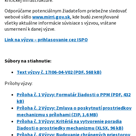
Odporúčame potenciálnym žiadateľom priebežne sledovať
webové sídlo
www.mirri.gov.sk
, kde budú zverejňované
všetky aktuálne informácie súvisiace s výzvou, vrátane
usmernení k danej výzve.
Link na výzvu – prihlasovanie cez ISPO
Súbory na stiahnutie:
Text výzvy č. 17I06-04-V02 (PDF, 568 kB)
Prílohy výzvy:
Príloha č. 1 Výzvy: Formulár žiadosti o PPM (PDF, 432
kB)
Príloha č. 2 Výzvy: Zmluva o poskytnutí prostriedkov
mechanizmu s prílohami (ZIP, 1,6 MB)
Príloha č. 3 Výzvy: Kritériá na vytvorenie poradia
žiadosti o prostriedky mechanizmu (XLSX, 96 kB)
Príloha č. 4 Výzvy: Budovanie chránených priestorov