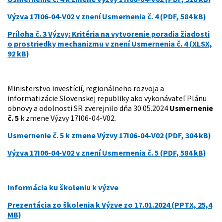
Výzva 17I06-04-V02 v znení Usmernenia č. 4 (PDF, 584 kB)
Príloha č. 3 Výzvy: Kritéria na vytvorenie poradia žiadosti
o prostriedky mechanizmu v znení Usmernenia č. 4 (XLSX,
92 kB)
Ministerstvo investícií, regionálneho rozvoja a
informatizácie Slovenskej republiky ako vykonávateľ Plánu
obnovy a odolnosti SR zverejnilo dňa 30.05.2024
Usmernenie
č. 5
k zmene Výzvy 17I06-04-V02.
Usmernenie č. 5 k zmene Výzvy 17I06-04-V02 (PDF, 304 kB)
Výzva 17I06-04-V02 v znení Usmernenia č. 5 (PDF, 584 kB)
Informácia ku školeniu k výzve
Prezentácia zo školenia k Výzve zo 17.01.2024 (PPTX, 25,4
MB)