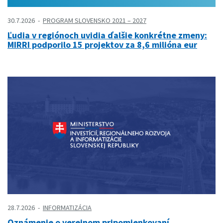
30.7.2026
PROGRAM SLOVENSKO 2021 – 2027
Ľudia v regiónoch uvidia ďalšie konkrétne zmeny:
MIRRI podporilo 15 projektov za 8,6 milióna eur
28.7.2026
INFORMATIZÁCIA
Oznámenie o verejnom pripomienkovaní