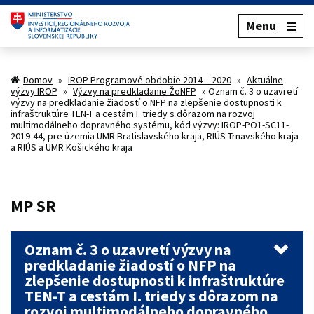
Menu
Domov
»
IROP Programové obdobie 2014 – 2020
»
Aktuálne
výzvy IROP
»
Výzvy na predkladanie ŽoNFP
»
Oznam č. 3 o uzavretí
výzvy na predkladanie žiadostí o NFP na zlepšenie dostupnosti k
infraštruktúre TEN-T a cestám I. triedy s dôrazom na rozvoj
multimodálneho dopravného systému, kód výzvy: IROP-PO1-SC11-
2019-44, pre územia UMR Bratislavského kraja, RIÚS Trnavského kraja
a RIÚS a UMR Košického kraja
MP SR
Oznam č. 3 o uzavretí výzvy na
predkladanie žiadostí o NFP na
zlepšenie dostupnosti k infraštruktúre
TEN-T a cestám I. triedy s dôrazom na
rozvoj multimodálneho dopravného