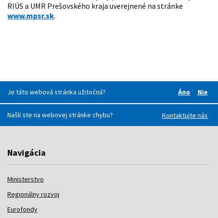
RIÚS a UMR Prešovského kraja uverejnené na stránke
www.mpsr.sk
.
Je táto webová stránka užitočná?
Áno
Nie
Boli pre v
Boli
Našli ste na webovej stránke chybu?
Kontaktujte nás
Navigácia
Ministerstvo
Regionálny rozvoj
Eurofondy