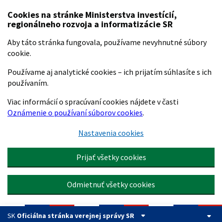
Preskočiť na hlavný obsah
Cookies na stránke Ministerstva investícií,
regionálneho rozvoja a informatizácie SR
Aby táto stránka fungovala, používame nevyhnutné súbory
cookie.
Používame aj analytické cookies – ich prijatím súhlasíte s ich
používaním.
Viac informácií o spracúvaní cookies nájdete v časti
Oznámenie o používaní súborov cookies
.
Nastavenia cookies
Prijať všetky cookies
Odmietnuť všetky cookies
SK
Oficiálna stránka verejnej správy SR