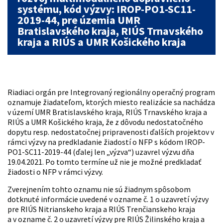
systému, kód výzvy: IROP-PO1-SC11-
2019-44, pre územia UMR
Bratislavského kraja, RIÚS Trnavského
kraja a RIÚS a UMR Košického kraja
Riadiaci orgán pre Integrovaný regionálny operačný program
oznamuje žiadateľom, ktorých miesto realizácie sa nachádza
v území UMR Bratislavského kraja, RIÚS Trnavského kraja a
RIÚS a UMR Košického kraja, že z dôvodu nedostatočného
dopytu resp. nedostatočnej pripravenosti ďalších projektov v
rámci výzvy na predkladanie žiadostí o NFP s kódom IROP-
PO1-SC11-2019-44 (ďalej len „výzva“) uzavrel výzvu dňa
19.04.2021. Po tomto termíne už nie je možné predkladať
žiadosti o NFP v rámci výzvy.
Zverejnením tohto oznamu nie sú žiadnym spôsobom
dotknuté informácie uvedené v ozname č. 1 o uzavretí výzvy
pre RIÚS Nitrianskeho kraja a RIÚS Trenčianskeho kraja
a v ozname č. 2 o uzavretí výzvy pre RIÚS Žilinského kraja a