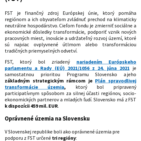
FST je finančný zdroj Európskej únie, ktorý pomáha
regiónom a ich obyvateľom zvládnuť prechod na klimaticky
neutrálne hospodárstvo. Cieľom fondu je zmierniť sociálne a
ekonomické dôsledky transformácie, podporiť vznik nových
pracovných miest, inovácie a udržateľný rozvoj území, ktoré
sú najviac ovplyvnené útlmom alebo transformáciou
tradičných priemyselných odvetví.
FST, ktorý bol zriadený
nariadením Európskeho
parlamentu a Rady (EÚ) 2021/1056 z 24. júna 2021
je
samostatnou prioritou Programu Slovensko a jeho
základným strategickým rámcom je
Plán spravodlivej
transformácie územia
,
ktorý bol pripravený
participatívnym spôsobom za silnej účasti regiónov, socio-
ekonomických partnerov a mladých ľudí. Slovensko má z FST
k dispozícii 459 mil. EUR
.
Oprávnené územia na Slovensku
V Slovenskej republike boli ako oprávnené územia pre
podporu z FST určené
tri regióny
: