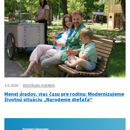
3.8.2026
DIGITÁLNA AGENDA
Menej úradov, viac času pre rodinu: Modernizujeme
životnú situáciu „Narodenie dieťaťa“