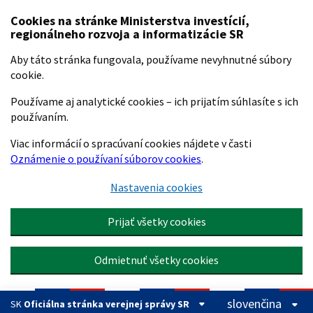
Preskočiť na hlavný obsah
Cookies na stránke Ministerstva investícií,
regionálneho rozvoja a informatizácie SR
Aby táto stránka fungovala, používame nevyhnutné súbory
cookie.
Používame aj analytické cookies – ich prijatím súhlasíte s ich
používaním.
Viac informácií o spracúvaní cookies nájdete v časti
Oznámenie o používaní súborov cookies
.
Nastavenia cookies
Prijať všetky cookies
Odmietnuť všetky cookies
slovenčina
SK
Oficiálna stránka verejnej správy SR