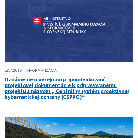
28.7.2026
INFORMATIZÁCIA
Oznámenie o verejnom pripomienkovaní
projektovej dokumentácie k pripravovanému
projektu s názvom „ Centrálny systém proaktívnej
kybernetickej ochrany (CSPKO)“