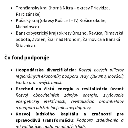
Trenčiansky kraj (horná Nitra – okresy Prievidza,
Partizánske)
Košický kraj (okresy Košice I – IV, Košice okolie,
Michalovce)
Banskobystrický kraj (okresy Brezno, Revúca, Rimavská
Sobota, Zvolen, Žiar nad Hronom, Žarnovica a Banská
Štiavnica).
Čo fond podporuje
Hospodárska diverzifikácia
:
Rozvoj nových pilierov
regionálnych ekonomík; podpora vedy výskumu, inovácií;
tvorba pracovných miest​.
Prechod na čistú energiu a revitalizácia území
​:
Rozvoj obnoviteľných zdrojov energie, zvyšovanie
energetickej efektívnosti, revitalizácia brownfieldov
a podpora udržateľnej miestnej dopravy​.
Rozvoj ľudského kapitálu a zručností pre
spravodlivú transformáciu
​:
Podpora vzdelávania a
rekvalifikácie, podpora mladých ľudí​.