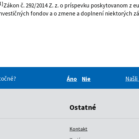
1]
Zákon č. 292/2014 Z. z. o príspevku poskytovanom z e
investičných fondov a o zmene a doplnení niektorých z
itočné?
Našli
Áno
Nie
Boli pre vás tieto inform
Boli pre vás tieto i
Ostatné
Kontakt