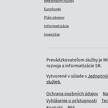
Regionálny rozvoj
Eurofondy
Plán obnovy
Informatizácia
Investície
Prevádzkovateľom služby je Min
rozvoja a informatizácie SR.
Vytvorené v súlade s
Jednotným
služieb.
Ochrana osobných údajov
Na
Vyhlásenie o prístupnosti
Te
Kontakt
RSS