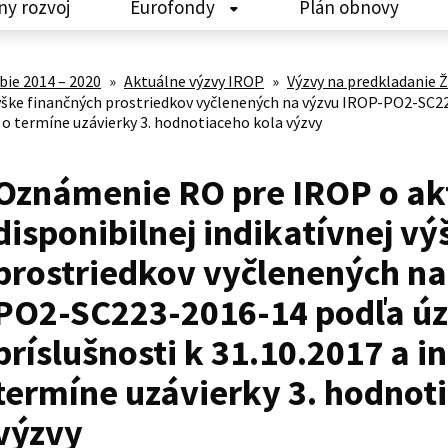
ny rozvoj
Eurofondy
Plán obnovy
ie 2014 – 2020
»
Aktuálne výzvy IROP
»
Výzvy na predkladanie
 výške finančných prostriedkov vyčlenených na výzvu IROP-PO2-SC
a o termíne uzávierky 3. hodnotiaceho kola výzvy
Oznámenie RO pre IROP o ak
disponibilnej indikatívnej v
prostriedkov vyčlenených na
PO2-SC223-2016-14 podľa ú
príslušnosti k 31.10.2017 a i
termíne uzávierky 3. hodnot
výzvy