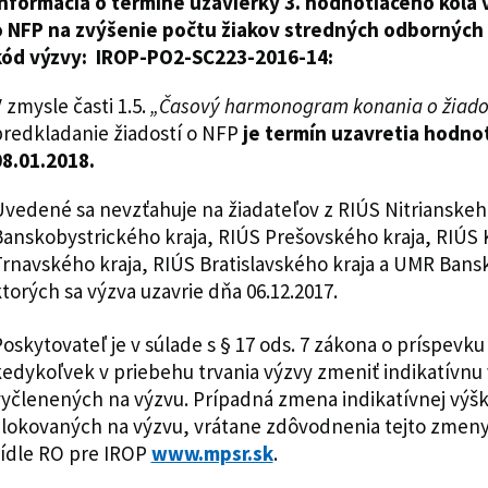
Informácia o termíne uzávierky 3. hodnotiaceho kola 
o NFP na zvýšenie počtu žiakov stredných odborných 
kód výzvy: IROP-PO2-SC223-2016-14:
 zmysle časti 1.5.
„Časový harmonogram konania o žiado
predkladanie žiadostí o NFP
je termín uzavretia hodnot
08.01.2018.
vedené sa nevzťahuje na žiadateľov z RIÚS Nitrianskeh
anskobystrického kraja, RIÚS Prešovského kraja, RIÚS 
rnavského kraja, RIÚS Bratislavského kraja a UMR Bansk
torých sa výzva uzavrie dňa 06.12.2017.
oskytovateľ je v súlade s § 17 ods. 7 zákona o príspevku
edykoľvek v priebehu trvania výzvy zmeniť indikatívnu
yčlenených na výzvu. Prípadná zmena indikatívnej výš
alokovaných na výzvu, vrátane zdôvodnenia tejto zme
sídle RO pre IROP
www.mpsr.sk
.