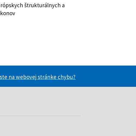
urópskych štrukturálnych a
ákonov
 ste na webovej stránke chybu?
ácie užitočné?
nformácie užitočné?