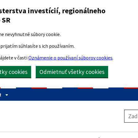
sterstva investícií, regionálneho
e SR
me nevyhnutné súbory cookie.
prijatím súhlasíte s ich používaním.
ájdete v časti
Oznámenie o používaní súborov cookies
.
etky cookies
Odmietnuť všetky cookies
R