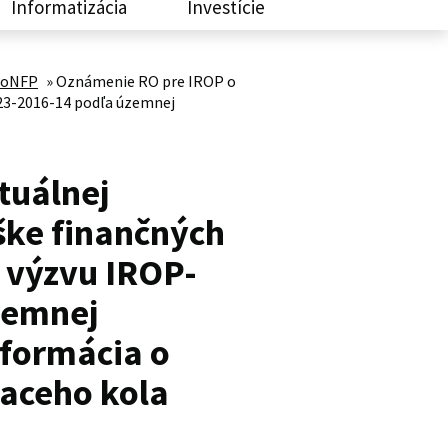
Informatizácia
Investície
 ŽoNFP
»
Oznámenie RO pre IROP o
223-2016-14 podľa územnej
tuálnej
ýške finančných
 výzvu IROP-
zemnej
nformácia o
iaceho kola