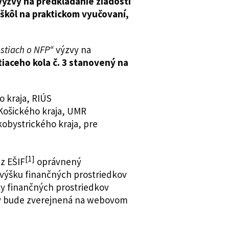
výzvy na predkladanie žiadostí
škôl na praktickom vyučovaní,
stiach o NFP“
výzvy na
iaceho kola č. 3 stanovený na
o kraja, RIÚS
Košického kraja, UMR
obystrického kraja, pre
[1]
 z EŠIF
oprávnený
 výšku finančných prostriedkov
ky finančných prostriedkov
ny bude zverejnená na webovom