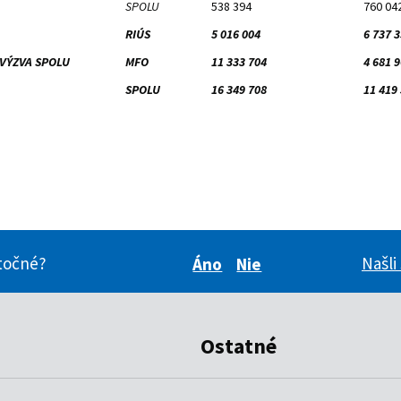
SPOLU
538 394
760 04
RIÚS
5 016 004
6 737 
VÝZVA SPOLU
MFO
11 333 704
4 681 
SPOLU
16 349 708
11 419
itočné?
Našli
Áno
Nie
Boli pre vás tieto inform
Boli pre vás tieto i
Ostatné