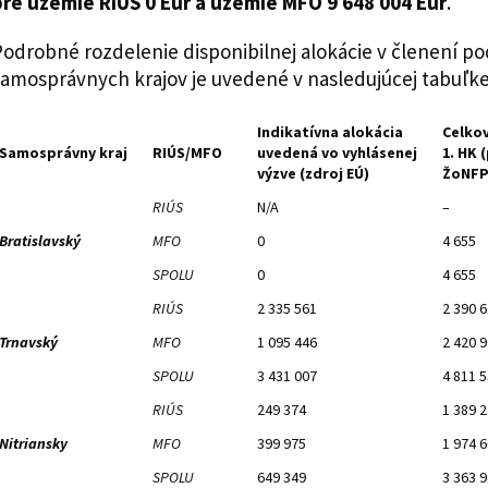
pre územie RIÚS 0 Eur a územie MFO 9 648 004 Eur
.
odrobné rozdelenie disponibilnej alokácie v členení po
amosprávnych krajov je uvedené v nasledujúcej tabuľke
Indikatívna alokácia
Celkov
Samosprávny kraj
RIÚS/MFO
uvedená vo vyhlásenej
1. HK 
výzve (zdroj EÚ)
ŽoNFP 
RIÚS
N/A
–
Bratislavský
MFO
0
4 655
SPOLU
0
4 655
RIÚS
2 335 561
2 390 
Trnavský
MFO
1 095 446
2 420 
SPOLU
3 431 007
4 811 
RIÚS
249 374
1 389 
Nitriansky
MFO
399 975
1 974 
SPOLU
649 349
3 363 