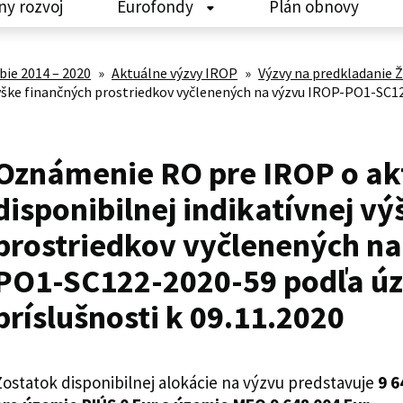
ny rozvoj
Eurofondy
Plán obnovy
ie 2014 – 2020
»
Aktuálne výzvy IROP
»
Výzvy na predkladanie
 výške finančných prostriedkov vyčlenených na výzvu IROP-PO1-SC
Oznámenie RO pre IROP o ak
disponibilnej indikatívnej v
prostriedkov vyčlenených na
PO1-SC122-2020-59 podľa ú
príslušnosti k 09.11.2020
ostatok disponibilnej alokácie na výzvu predstavuje
9 6