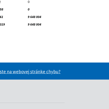
2
0
358
0
961
9 648 004
 319
9 648 004
 ste na webovej stránke chybu?
ácie užitočné?
nformácie užitočné?