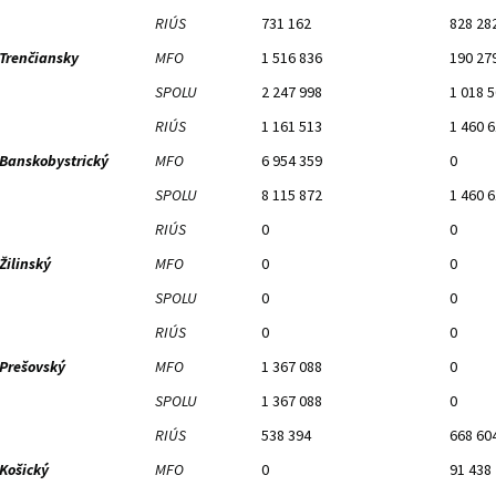
RIÚS
731 162
828 28
Trenčiansky
MFO
1 516 836
190 27
SPOLU
2 247 998
1 018 
RIÚS
1 161 513
1 460 
Banskobystrický
MFO
6 954 359
0
SPOLU
8 115 872
1 460 
RIÚS
0
0
Žilinský
MFO
0
0
SPOLU
0
0
RIÚS
0
0
Prešovský
MFO
1 367 088
0
SPOLU
1 367 088
0
RIÚS
538 394
668 60
Košický
MFO
0
91 438