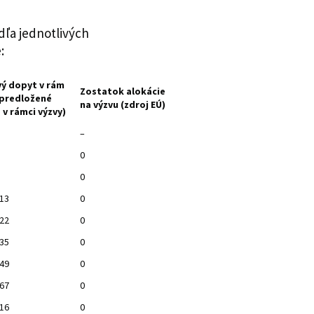
dľa jednotlivých
:
ý dopyt v rám
Zostatok alokácie
(predložené
na výzvu (zdroj EÚ)
v rámci výzvy)
–
0
0
613
0
922
0
535
0
249
0
667
0
916
0