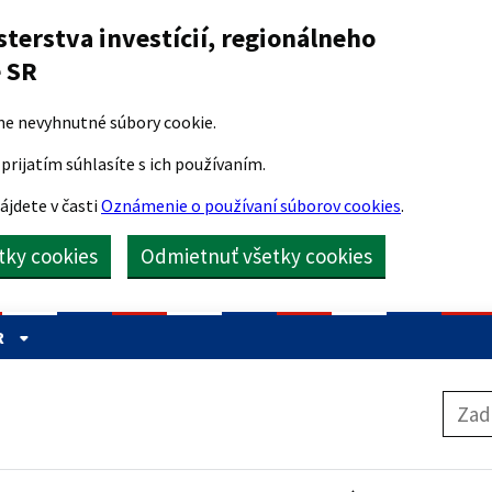
sterstva investícií, regionálneho
e SR
me nevyhnutné súbory cookie.
prijatím súhlasíte s ich používaním.
ájdete v časti
Oznámenie o používaní súborov cookies
.
etky cookies
Odmietnuť všetky cookies
R