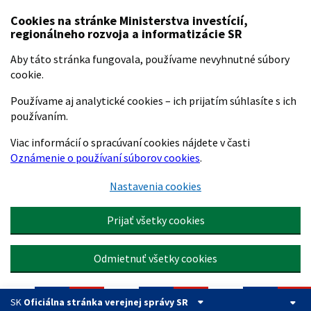
Preskočiť na hlavný obsah
Cookies na stránke Ministerstva investícií,
regionálneho rozvoja a informatizácie SR
Aby táto stránka fungovala, používame nevyhnutné súbory
cookie.
Používame aj analytické cookies – ich prijatím súhlasíte s ich
používaním.
Viac informácií o spracúvaní cookies nájdete v časti
Oznámenie o používaní súborov cookies
.
Nastavenia cookies
Prijať všetky cookies
Odmietnuť všetky cookies
SK
Oficiálna stránka verejnej správy SR