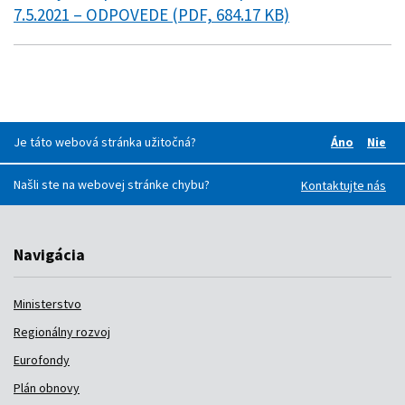
7.5.2021 – ODPOVEDE (PDF, 684.17 KB)
Je táto webová stránka užitočná?
Áno
Nie
Boli pre v
Boli
Našli ste na webovej stránke chybu?
Kontaktujte nás
Navigácia
Ministerstvo
Regionálny rozvoj
Eurofondy
Plán obnovy