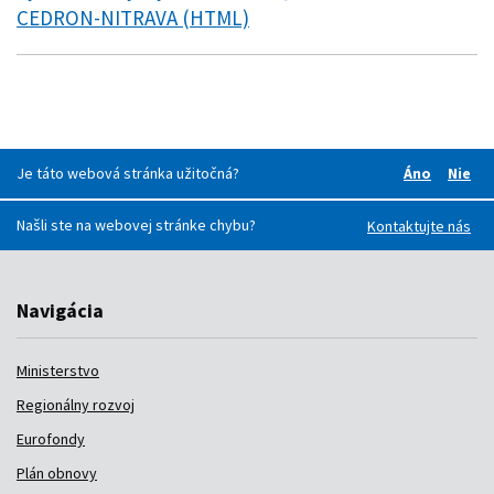
CEDRON-NITRAVA (HTML)
Je táto webová stránka užitočná?
Áno
Nie
Boli pre v
Boli
Našli ste na webovej stránke chybu?
Kontaktujte nás
Navigácia
Ministerstvo
Regionálny rozvoj
Eurofondy
Plán obnovy