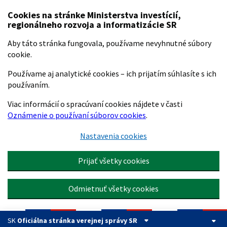
Preskočiť na hlavný obsah
Cookies na stránke Ministerstva investícií,
regionálneho rozvoja a informatizácie SR
Aby táto stránka fungovala, používame nevyhnutné súbory
cookie.
Používame aj analytické cookies – ich prijatím súhlasíte s ich
používaním.
Viac informácií o spracúvaní cookies nájdete v časti
Oznámenie o používaní súborov cookies
.
Nastavenia cookies
Prijať všetky cookies
Odmietnuť všetky cookies
SK
Oficiálna stránka verejnej správy SR