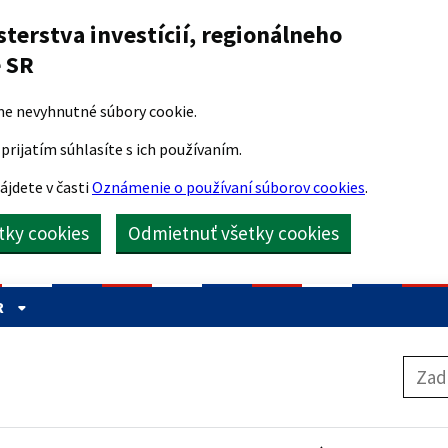
sterstva investícií, regionálneho
e SR
me nevyhnutné súbory cookie.
prijatím súhlasíte s ich používaním.
ájdete v časti
Oznámenie o používaní súborov cookies
.
etky cookies
Odmietnuť všetky cookies
R