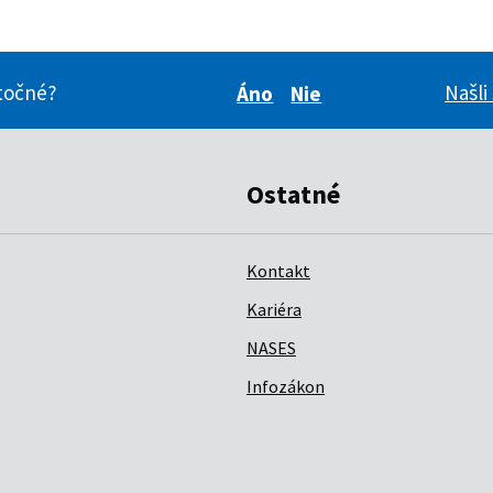
itočné?
Našli
Áno
Nie
Boli pre vás tieto inform
Boli pre vás tieto i
Ostatné
Kontakt
Kariéra
NASES
Infozákon