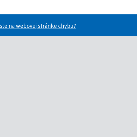
 ste na webovej stránke chybu?
ácie užitočné?
nformácie užitočné?