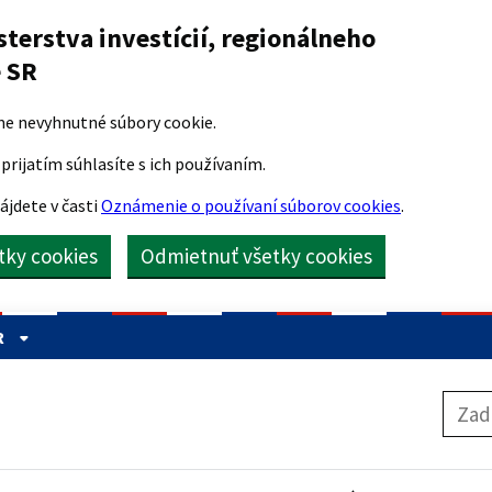
sterstva investícií, regionálneho
e SR
me nevyhnutné súbory cookie.
prijatím súhlasíte s ich používaním.
ájdete v časti
Oznámenie o používaní súborov cookies
.
etky cookies
Odmietnuť všetky cookies
R