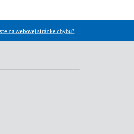
 ste na webovej stránke chybu?
ácie užitočné?
nformácie užitočné?