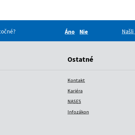
itočné?
Našli
Áno
Nie
Boli pre vás tieto inform
Boli pre vás tieto i
Ostatné
Kontakt
Kariéra
NASES
Infozákon