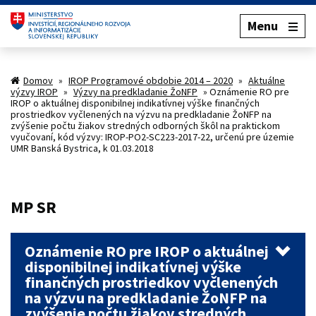
Menu
Domov
»
IROP Programové obdobie 2014 – 2020
»
Aktuálne
výzvy IROP
»
Výzvy na predkladanie ŽoNFP
»
Oznámenie RO pre
IROP o aktuálnej disponibilnej indikatívnej výške finančných
prostriedkov vyčlenených na výzvu na predkladanie ŽoNFP na
zvýšenie počtu žiakov stredných odborných škôl na praktickom
vyučovaní, kód výzvy: IROP-PO2-SC223-2017-22, určenú pre územie
UMR Banská Bystrica, k 01.03.2018
MP SR
Oznámenie RO pre IROP o aktuálnej
disponibilnej indikatívnej výške
finančných prostriedkov vyčlenených
na výzvu na predkladanie ŽoNFP na
zvýšenie počtu žiakov stredných