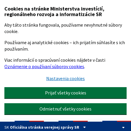
Preskočiť na hlavný obsah
Cookies na stránke Ministerstva investícií,
regionálneho rozvoja a informatizácie SR
Aby táto stránka fungovala, používame nevyhnutné súbory
cookie.
Používame aj analytické cookies – ich prijatím súhlasíte s ich
používaním.
Viac informácií o spracúvaní cookies nájdete v časti
Oznámenie o používaní súborov cookies
.
Nastavenia cookies
Prijať všetky cookies
Odmietnuť všetky cookies
SK
Oficiálna stránka verejnej správy SR