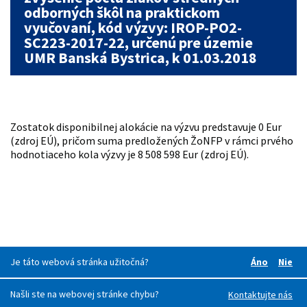
odborných škôl na praktickom
vyučovaní, kód výzvy: IROP-PO2-
SC223-2017-22, určenú pre územie
UMR Banská Bystrica, k 01.03.2018
Zostatok disponibilnej alokácie na výzvu predstavuje 0 Eur
(zdroj EÚ), pričom suma predložených ŽoNFP v rámci prvého
hodnotiaceho kola výzvy je 8 508 598 Eur (zdroj EÚ).
Je táto webová stránka užitočná?
Áno
Nie
Boli pre v
Boli
Našli ste na webovej stránke chybu?
Kontaktujte nás