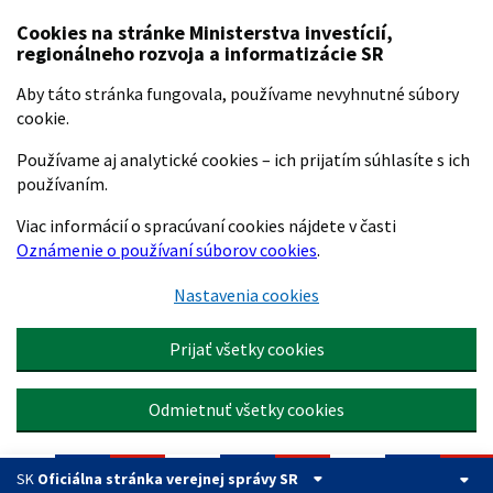
Preskočiť na hlavný obsah
Cookies na stránke Ministerstva investícií,
regionálneho rozvoja a informatizácie SR
Aby táto stránka fungovala, používame nevyhnutné súbory
cookie.
Používame aj analytické cookies – ich prijatím súhlasíte s ich
používaním.
Viac informácií o spracúvaní cookies nájdete v časti
Oznámenie o používaní súborov cookies
.
Nastavenia cookies
Prijať všetky cookies
Odmietnuť všetky cookies
SK
Oficiálna stránka verejnej správy SR