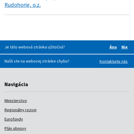
Rudohorie, o.z.
Je táto webová stránka užitočná?
Áno
Nie
Boli pre v
Boli
Našli ste na webovej stránke chybu?
Kontaktujte nás
Navigácia
Ministerstvo
Regionálny rozvoj
Eurofondy
Plán obnovy