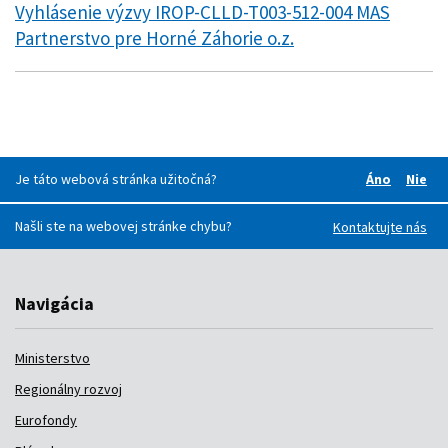
Vyhlásenie výzvy IROP-CLLD-T003-512-004 MAS
Partnerstvo pre Horné Záhorie o.z.
Je táto webová stránka užitočná?
Áno
Nie
Boli pre v
Boli
Našli ste na webovej stránke chybu?
Kontaktujte nás
Navigácia
Ministerstvo
Regionálny rozvoj
Eurofondy