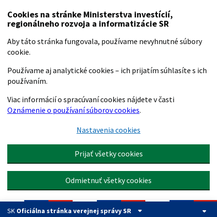
Preskočiť na hlavný obsah
Cookies na stránke Ministerstva investícií,
regionálneho rozvoja a informatizácie SR
Aby táto stránka fungovala, používame nevyhnutné súbory
cookie.
Používame aj analytické cookies – ich prijatím súhlasíte s ich
používaním.
Viac informácií o spracúvaní cookies nájdete v časti
Oznámenie o používaní súborov cookies
.
Nastavenia cookies
Prijať všetky cookies
Odmietnuť všetky cookies
SK
Oficiálna stránka verejnej správy SR