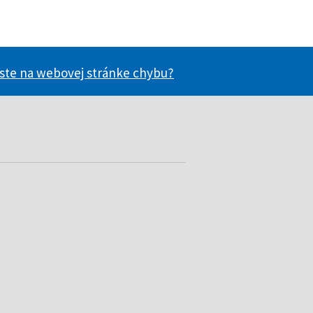
 ste na webovej stránke chybu?
ácie užitočné?
nformácie užitočné?