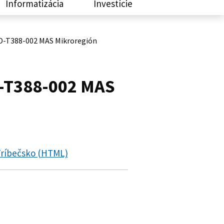
Informatizácia
Investície
LD-T388-002 MAS Mikroregión
D-T388-002 MAS
Tríbečsko (HTML)