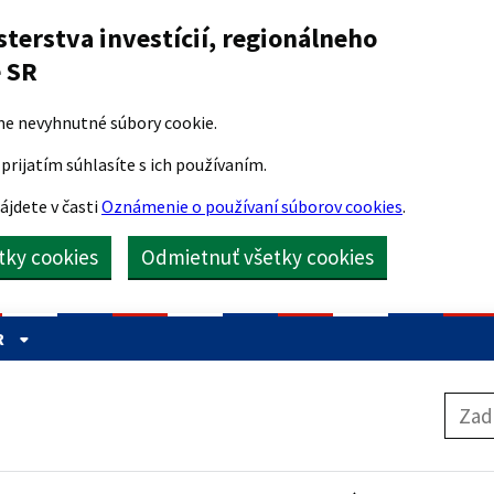
sterstva investícií, regionálneho
e SR
me nevyhnutné súbory cookie.
prijatím súhlasíte s ich používaním.
ájdete v časti
Oznámenie o používaní súborov cookies
.
etky cookies
Odmietnuť všetky cookies
R