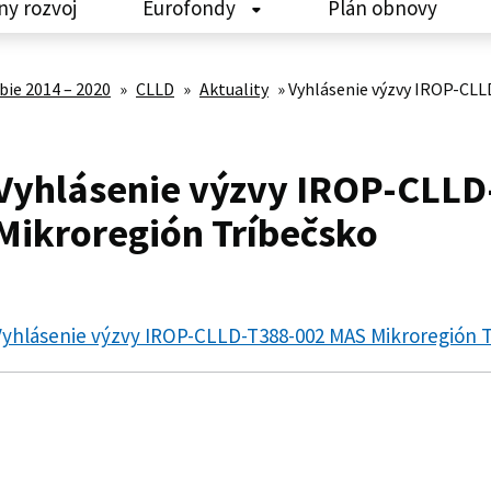
ny rozvoj
Eurofondy
Plán obnovy
ie 2014 – 2020
»
CLLD
»
Aktuality
»
Vyhlásenie výzvy IROP-CL
Vyhlásenie výzvy IROP-CLL
Mikroregión Tríbečsko
Vyhlásenie výzvy IROP-CLLD-T388-002 MAS Mikroregión 