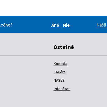
itočné?
Našli
Áno
Nie
Boli pre vás tieto inform
Boli pre vás tieto i
Ostatné
Kontakt
Kariéra
NASES
Infozákon