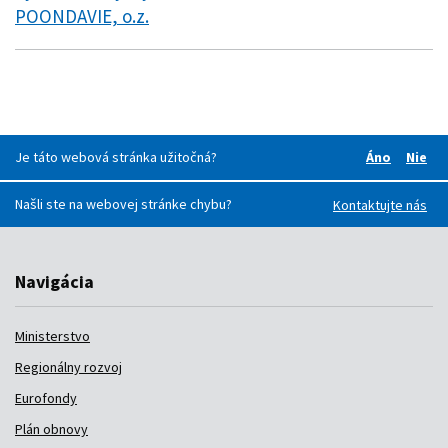
POONDAVIE, o.z.
Je táto webová stránka užitočná?
Áno
Nie
Boli pre v
Boli
Našli ste na webovej stránke chybu?
Kontaktujte nás
Navigácia
Ministerstvo
Regionálny rozvoj
Eurofondy
Plán obnovy