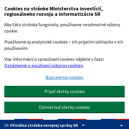
Preskočiť na hlavný obsah
Cookies na stránke Ministerstva investícií,
regionálneho rozvoja a informatizácie SR
Aby táto stránka fungovala, používame nevyhnutné súbory
cookie.
Používame aj analytické cookies – ich prijatím súhlasíte s ich
používaním.
Viac informácií o spracúvaní cookies nájdete v časti
Oznámenie o používaní súborov cookies
.
Nastavenia cookies
Prijať všetky cookies
Odmietnuť všetky cookies
SK
Oficiálna stránka verejnej správy SR