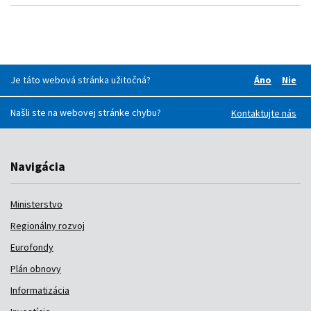
Je táto webová stránka užitočná?
Áno
Nie
Boli pre v
Boli
Našli ste na webovej stránke chybu?
Kontaktujte nás
Navigácia
Ministerstvo
Regionálny rozvoj
Eurofondy
Plán obnovy
Informatizácia