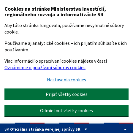
Preskočiť na hlavný obsah
Cookies na stránke Ministerstva investícií,
regionálneho rozvoja a informatizácie SR
Aby táto stránka fungovala, používame nevyhnutné súbory
cookie.
Používame aj analytické cookies – ich prijatím súhlasíte s ich
používaním.
Viac informácií o spracúvaní cookies nájdete v časti
Oznámenie o používaní súborov cookies
.
Nastavenia cookies
Prijať všetky cookies
Odmietnuť všetky cookies
SK
Oficiálna stránka verejnej správy SR