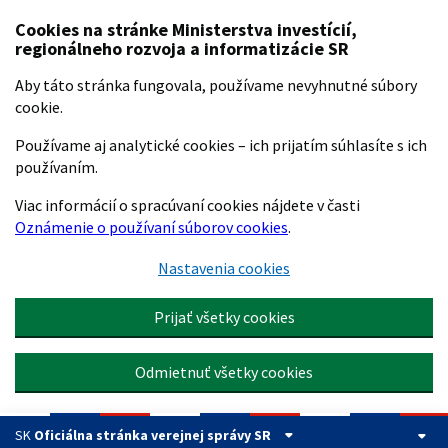
Preskočiť na hlavný obsah
Cookies na stránke Ministerstva investícií,
regionálneho rozvoja a informatizácie SR
Aby táto stránka fungovala, používame nevyhnutné súbory
cookie.
Používame aj analytické cookies – ich prijatím súhlasíte s ich
používaním.
Viac informácií o spracúvaní cookies nájdete v časti
Oznámenie o používaní súborov cookies
.
Nastavenia cookies
Prijať všetky cookies
Odmietnuť všetky cookies
SK
Oficiálna stránka verejnej správy SR