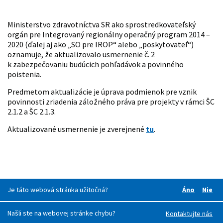
Ministerstvo zdravotníctva SR ako sprostredkovateľský
orgán pre Integrovaný regionálny operačný program 2014 –
2020 (ďalej aj ako „SO pre IROP“ alebo „poskytovateľ“)
oznamuje, že aktualizovalo usmernenie č. 2
k zabezpečovaniu budúcich pohľadávok a povinného
poistenia.
Predmetom aktualizácie je úprava podmienok pre vznik
povinnosti zriadenia záložného práva pre projekty v rámci ŠC
2.1.2 a ŠC 2.1.3.
Aktualizované usmernenie je zverejnené
tu
.
Je táto webová stránka užitočná?
Áno
Nie
Boli pre v
Boli
Našli ste na webovej stránke chybu?
Kontaktujte nás