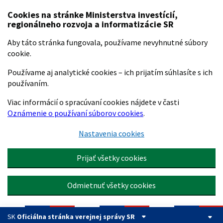
Preskočiť na hlavný obsah
Cookies na stránke Ministerstva investícií,
regionálneho rozvoja a informatizácie SR
Aby táto stránka fungovala, používame nevyhnutné súbory
cookie.
Používame aj analytické cookies – ich prijatím súhlasíte s ich
používaním.
Viac informácií o spracúvaní cookies nájdete v časti
Oznámenie o používaní súborov cookies
.
Nastavenia cookies
Prijať všetky cookies
Odmietnuť všetky cookies
SK
Oficiálna stránka verejnej správy SR