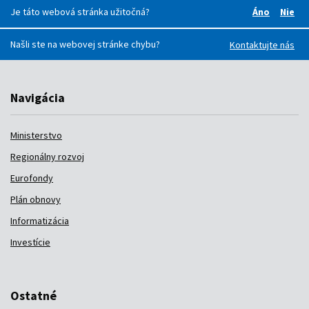
Je táto webová stránka užitočná?
Áno
Nie
Boli pre v
Boli
Našli ste na webovej stránke chybu?
Kontaktujte nás
Navigácia
Ministerstvo
Regionálny rozvoj
Eurofondy
Plán obnovy
Informatizácia
Investície
Ostatné