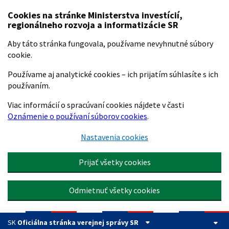
Preskočiť na hlavný obsah
Cookies na stránke Ministerstva investícií,
regionálneho rozvoja a informatizácie SR
Aby táto stránka fungovala, používame nevyhnutné súbory
cookie.
Používame aj analytické cookies – ich prijatím súhlasíte s ich
používaním.
Viac informácií o spracúvaní cookies nájdete v časti
Oznámenie o používaní súborov cookies
.
Nastavenia cookies
Prijať všetky cookies
Odmietnuť všetky cookies
SK
Oficiálna stránka verejnej správy SR