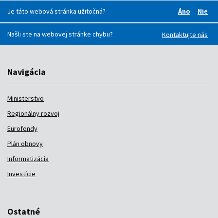
Je táto webová stránka užitočná?
Áno
Nie
Boli pre v
Boli
Našli ste na webovej stránke chybu?
Kontaktujte nás
Navigácia
Ministerstvo
Regionálny rozvoj
Eurofondy
Plán obnovy
Informatizácia
Investície
Ostatné