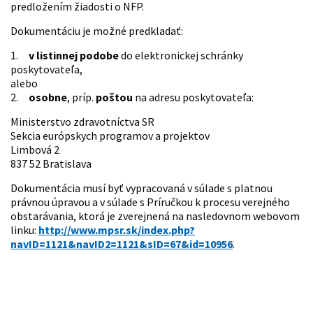
predložením žiadosti o NFP.
Dokumentáciu je možné predkladať:
1.
v listinnej podobe
do elektronickej schránky
poskytovateľa,
alebo
2.
osobne
, príp.
poštou
na adresu poskytovateľa:
Ministerstvo zdravotníctva SR
Sekcia európskych programov a projektov
Limbová 2
837 52 Bratislava
Dokumentácia musí byť vypracovaná v súlade s platnou
právnou úpravou a v súlade s Príručkou k procesu verejného
obstarávania, ktorá je zverejnená na nasledovnom webovom
linku:
http://www.mpsr.sk/index.php?
navID=1121&navID2=1121&sID=67&id=10956
.